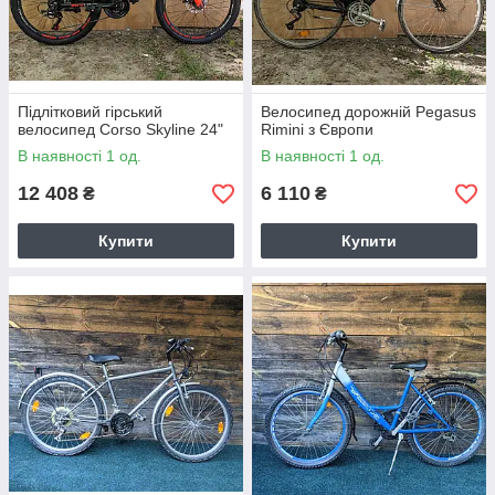
Підлітковий гірський
Велосипед дорожній Pegasus
велосипед Corso Skyline 24"
Rimini з Європи
В наявності 1 од.
В наявності 1 од.
12 408
6 110
₴
₴
Купити
Купити