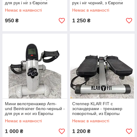
для рук і ніг з Європи
рук і ніг чорний, з Європи
Немає в наявності
Немає в наявності
950
1 250
₴
₴
Мини велотренажер Arm-
Степпер KLAR FIT с
und Beintrainer бело-черный -
эспандерами - тренажер
для рук и ног из Европы
поворотный, из Европы
Немає в наявності
Немає в наявності
1 000
1 200
₴
₴