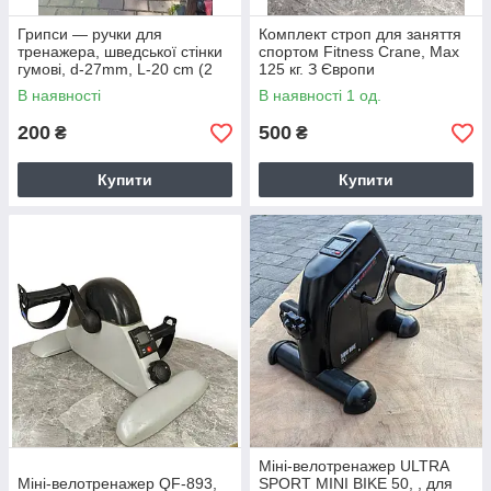
Грипси — ручки для
Комплект строп для заняття
тренажера, шведської стінки
спортом Fitness Crane, Max
гумові, d-27mm, L-20 cm (2
125 кг. З Європи
шт.)
В наявності
В наявності 1 од.
200
500
₴
₴
Купити
Купити
Міні-велотренажер ULTRA
Міні-велотренажер QF-893,
SPORT MINI BIKE 50, , для