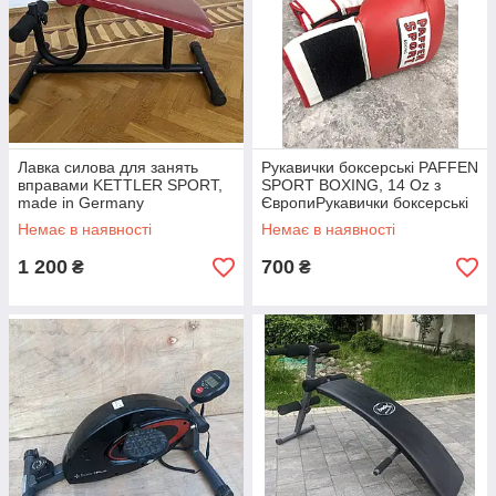
Лавка силова для занять
Рукавички боксерські PAFFEN
вправами KETTLER SPORT,
SPORT BOXING, 14 Oz з
made in Germany
ЄвропиРукавички боксерські
PAFFEN SPORT BOXING, 14
Немає в наявності
Немає в наявності
Oz з Європи
1 200
700
₴
₴