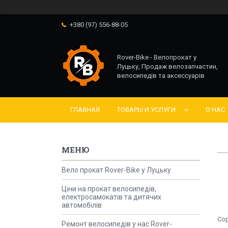
+380 (97) 556-88-05
Rover-Bike - Велопрокат у
Луцьку, Продаж велозапчастин,
велосипедів та аксессуарів
ГЛАВНАЯ
ТОВАРЫ И УСЛУГИ
О НАС
Вело прокат Rover-Bike у Луцьку
Ціни на прокат велосипедів,
електросамокатів та дитячих
автомобілів
Ремонт велосипедів у нас Rover-