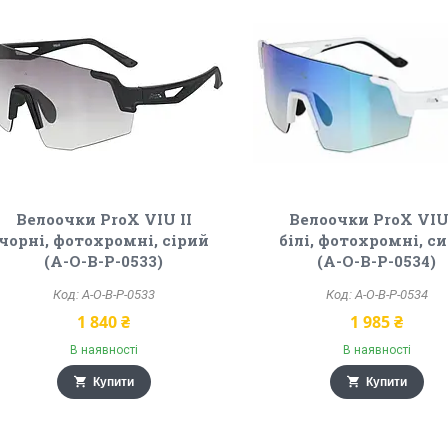
Велоочки ProX VIU II
Велоочки ProX VIU 
чорні, фотохромні, сірий
білі, фотохромні, с
(A-O-B-P-0533)
(A-O-B-P-0534)
A-O-B-P-0533
A-O-B-P-0534
1 840 ₴
1 985 ₴
В наявності
В наявності
Купити
Купити