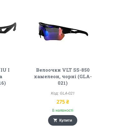
IU I
Велоочки VLT SS-850
а
хамелеон, чорні (GLA-
16)
021)
GLA-021
275 ₴
В наявності
Купити