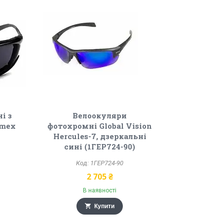
і з
Велоокуляри
amex
фотохромні Global Vision
Hercules-7, дзеркальні
сині (1ГЕР724-90)
1ГЕР724-90
2 705 ₴
В наявності
Купити