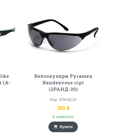
Bike
Велоокуляри Pyramex
 (A-
Rendezvous сірі
(2РАНД-20)
2РАНД-20
385 ₴
В наявності
Купити