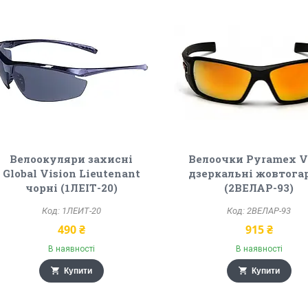
Велоокуляри захисні
Велоочки Pyramex V
Global Vision Lieutenant
дзеркальні жовтога
чорні (1ЛЕІТ-20)
(2ВЕЛАР-93)
1ЛЕИТ-20
2ВЕЛАР-93
490 ₴
915 ₴
В наявності
В наявності
Купити
Купити