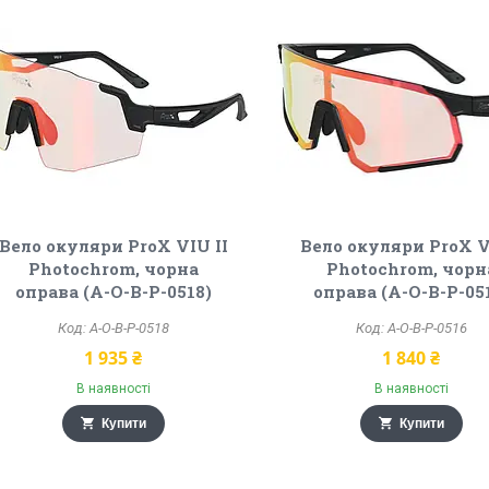
Вело окуляри ProX VIU II
Вело окуляри ProX V
Photochrom, чорна
Photochrom, чорн
оправа (A-O-B-P-0518)
оправа (A-O-B-P-05
A-O-B-P-0518
A-O-B-P-0516
1 935 ₴
1 840 ₴
В наявності
В наявності
Купити
Купити