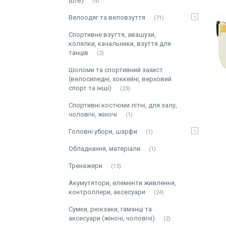
(Б/В)
4
Велоодяг та веловзуття
71
Спортивне взуття, авашузи,
колялки, качальники, взуття для
танців
2
Шоломи та спортивний захист
(велосипедні, хоккейні, верховий
спорт та інші)
23
Спортивні костюми літні, для залу,
чоловічі, жіночі
1
Головні убори, шарфи
1
Обладнання, матеріали
1
Тренажери
13
Акумутятори, елементи живлення,
контроллери, аксесуари
24
Сумки, рюкзаки, гаманці та
аксесуари (жіночі, чоловічі)
2