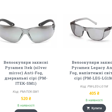
Велоокуляри захисні
Велоокуляри захис
Pyramex Itek (silver
Pyramex Legacy An
mirror) Anti-Fog,
Fog, напівтемні сві
дзеркальні сірі (PM-
сірі (PM-LEG-LG1
ITEK-SM1)
PM-LEG-LG1M
PM-ITEK-SM1
405 ₴
520 ₴
В наявності
В наявності
Купити