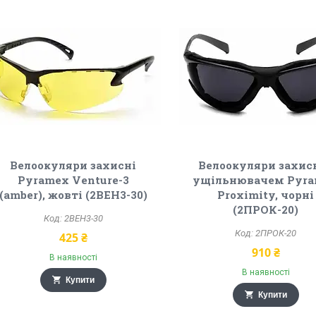
Велоокуляри захисні
Велоокуляри захисн
Pyramex Venture-3
ущільнювачем Pyr
(amber), жовті (2ВЕН3-30)
Proximity, чорні
(2ПРОК-20)
2ВЕН3-30
2ПРОК-20
425 ₴
910 ₴
В наявності
В наявності
Купити
Купити