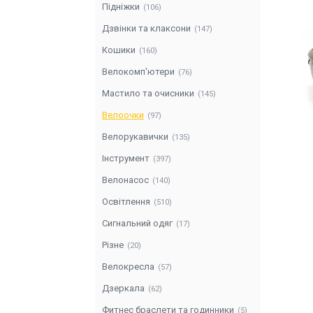
Підніжки
106
Дзвінки та клаксони
147
Кошики
160
Велокомп'ютери
76
Мастило та очисники
145
Велоочки
97
Велорукавички
135
Інструмент
397
Велонасос
140
Освітлення
510
Сигнальний одяг
17
Різне
20
Велокресла
57
Дзеркала
62
Фитнес браслети та годинники
5