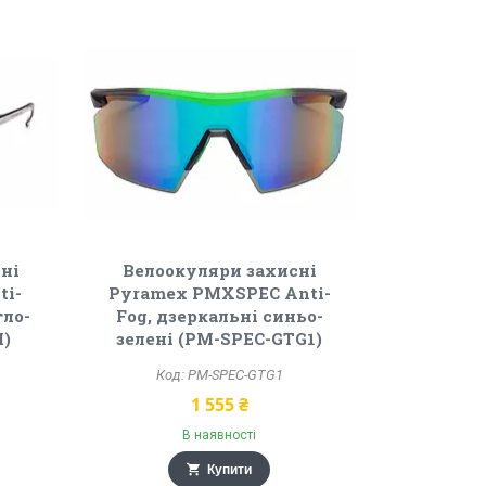
ні
Велоокуляри захисні
ti-
Pyramex PMXSPEC Anti-
тло-
Fog, дзеркальні синьо-
M)
зелені (PM-SPEC-GTG1)
PM-SPEC-GTG1
1 555 ₴
В наявності
Купити