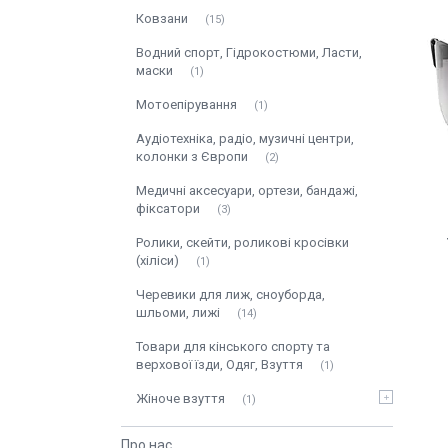
Ковзани
15
Водний спорт, Гідрокостюми, Ласти,
маски
1
Мотоепірування
1
Аудіотехніка, радіо, музичні центри,
колонки з Європи
2
Медичні аксесуари, ортези, бандажі,
фіксатори
3
Ролики, скейти, роликові кросівки
(хіліси)
1
Черевики для лиж, сноуборда,
шльоми, лижі
14
Товари для кінського спорту та
верхової їзди, Одяг, Взуття
1
Жіноче взуття
1
Про нас