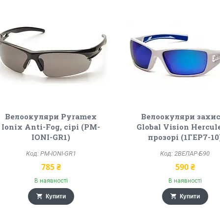
Велоокуляри Pyramex
Велоокуляри захис
Ionix Anti-Fog, сірі (PM-
Global Vision Hercul
IONI-GR1)
прозорі (1ГЕР7-10
PM-IONI-GR1
2ВЕЛАР-Б90
785 ₴
590 ₴
В наявності
В наявності
Купити
Купити