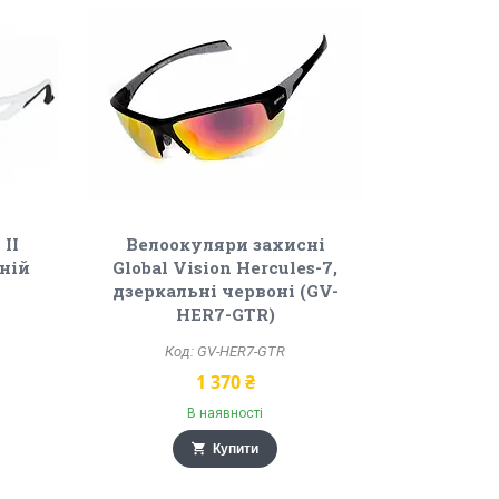
II
Велоокуляри захисні
иній
Global Vision Hercules-7,
дзеркальні червоні (GV-
HER7-GTR)
GV-HER7-GTR
1 370 ₴
В наявності
Купити