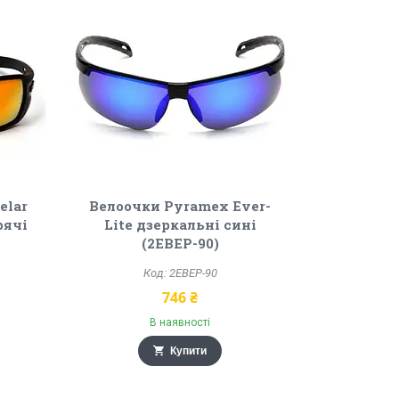
elar
Велоочки Pyramex Ever-
рячі
Lite дзеркальні сині
(2ЕВЕР-90)
2ЕВЕР-90
746 ₴
В наявності
Купити