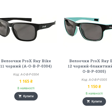
Велоочки ProX Ray Bike
Велоочки ProX Ray 
11 чорний (A-O-B-P-0304)
12 чорний-блакитний
O-B-P-0305)
A-O-B-P-0304
A-O-B-P-0305
1 165 ₴
1 150 ₴
В наявності
В наявності
Купити
Купити