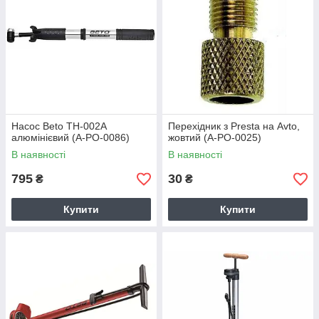
Насос Beto TH-002A
Перехідник з Presta на Avto,
алюмінієвий (A-PO-0086)
жовтий (A-PO-0025)
В наявності
В наявності
795
30
₴
₴
Купити
Купити