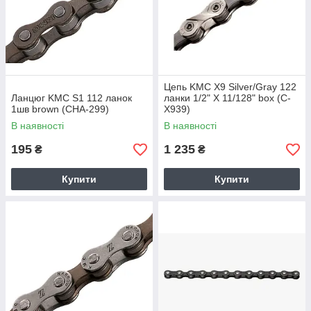
Цепь KMC X9 Silver/Gray 122
Ланцюг KMC S1 112 ланок
ланки 1/2" X 11/128" box (C-
1шв brown (CHA-299)
X939)
В наявності
В наявності
195
1 235
₴
₴
Купити
Купити