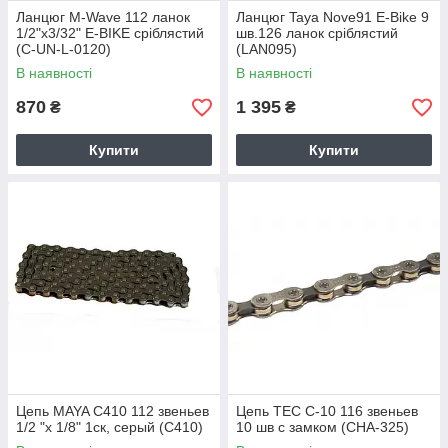
Ланцюг M-Wave 112 ланок
Ланцюг Taya Nove91 E-Bike 9
1/2"x3/32" E-BIKE сріблястий
шв.126 ланок сріблястий
(C-UN-L-0120)
(LAN095)
В наявності
В наявності
870
1 395
₴
₴
Купити
Купити
Цепь MAYA C410 112 звеньев
Цепь TEC C-10 116 звеньев
1/2 "х 1/8" 1ск, серый (C410)
10 шв с замком (CHA-325)