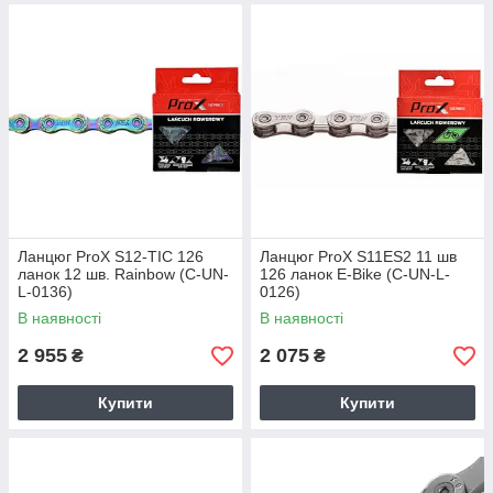
Ланцюг ProX S12-TIC 126
Ланцюг ProX S11ES2 11 шв
ланок 12 шв. Rainbow (C-UN-
126 ланок E-Bike (C-UN-L-
L-0136)
0126)
В наявності
В наявності
2 955
2 075
₴
₴
Купити
Купити