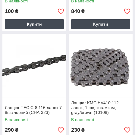
В наявності
В наявності
100
840
₴
₴
Купити
Купити
Ланцюг KMC HV410 112
Ланцюг TEC C-8 116 ланок 7-
ланок, 1 шв, із замком,
8шв чорний (CHA-323)
gray/brown (10108)
В наявності
В наявності
290
230
₴
₴