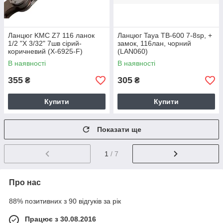
Ланцюг KMC Z7 116 ланок
Ланцюг Taya TB-600 7-8sp, +
1/2 "X 3/32" 7шв сірий-
замок, 116лан, чорний
коричневий (X-6925-F)
(LAN060)
В наявності
В наявності
355
305
₴
₴
Купити
Купити
Показати ще
1
/ 7
Про нас
88% позитивних з 90 відгуків за рік
Працює з 30.08.2016