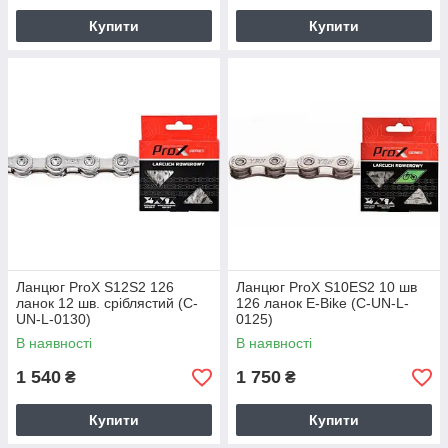
Купити
Купити
Ланцюг ProX S12S2 126
Ланцюг ProX S10ES2 10 шв
ланок 12 шв. сріблястий (C-
126 ланок E-Bike (C-UN-L-
UN-L-0130)
0125)
В наявності
В наявності
1 540
1 750
₴
₴
Купити
Купити