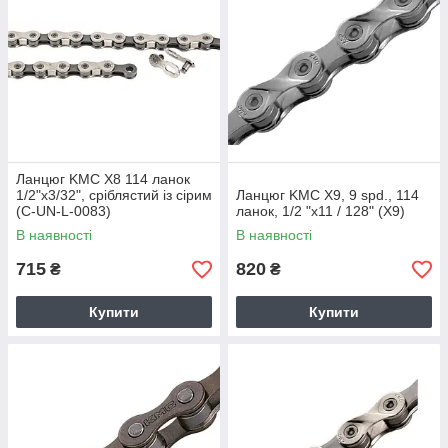
Ланцюг KMC X8 114 ланок
1/2"x3/32", сріблястий із сірим
Ланцюг KMC X9, 9 spd., 114
(C-UN-L-0083)
ланок, 1/2 "x11 / 128" (X9)
В наявності
В наявності
715
820
₴
₴
Купити
Купити