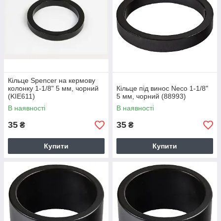
Кільце Spencer на кермову
колонку 1-1/8" 5 мм, чорний
Кільце під винос Neco 1-1/8"
(KIE611)
5 мм, чорний (88993)
В наявності
В наявності
35
35
₴
₴
Купити
Купити