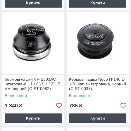
Купити
Купити
Кермові чашки VP-B303AC
Кермові чашки Neco H-146 1-
інтегровані 1.1 / 8"-1.1 / 2" 15
1/8" напівінтегрована, чорний
мм, чорний (C-ST-0082)
(C-ST-0033)
В наявності
В наявності
1 340
785
₴
₴
Купити
Купити