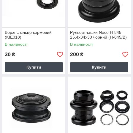
Верхнє кільце кермовий
Рульові чашки Neco H-845
(KIE018)
25,4x34x30 чорний (H-845/B)
В наявності
В наявності
30
200
₴
₴
Купити
Купити