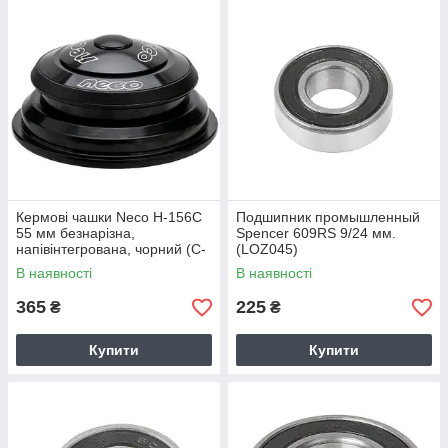
Кермові чашки Neco H-156C
Подшипник промышленный
55 мм безнарізна,
Spencer 609RS 9/24 мм.
напівінтегрована, чорний (C-
(LOZ045)
ST-0074)
В наявності
В наявності
365
225
₴
₴
Купити
Купити