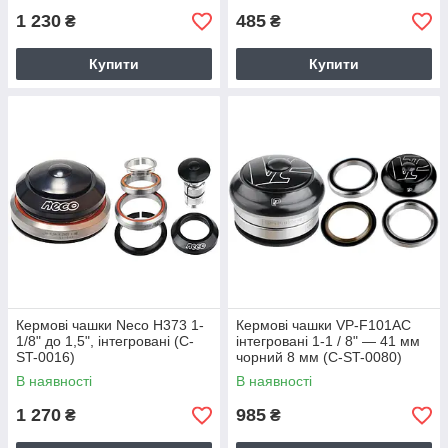
1 230
485
₴
₴
Купити
Купити
Кермові чашки Neco H373 1-
Кермові чашки VP-F101AC
1/8" до 1,5", інтегровані (C-
інтегровані 1-1 / 8" — 41 мм
ST-0016)
чорний 8 мм (C-ST-0080)
В наявності
В наявності
1 270
985
₴
₴