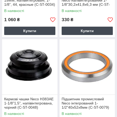
15MM, напівінтегровані, 1-
Neco напівінтегрований 1-
1/8”, 44, красные (C-ST-0034)
1/8"30,2х41,8х6,3 мм (C-ST-
0076)
В наявності
В наявності
1 060
330
₴
₴
Купити
Купити
Кермові чашки Neco H383AE
Підшипник промисловий
1-1/8"1,5", напівінтегрована,
Neco інтегрований 1-
чорний (C-ST-0048)
1/2"40х52х8мм (C-ST-0079)
В наявності
В наявності