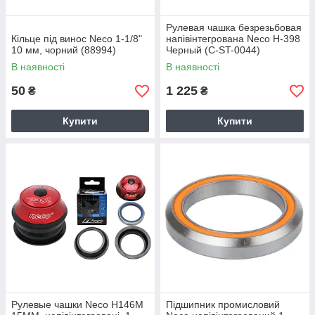
Рулевая чашка безрезьбовая
Кільце під винос Neco 1-1/8"
напівінтегрована Neco H-398
10 мм, чорний (88994)
Черный (C-ST-0044)
В наявності
В наявності
50
1 225
₴
₴
Купити
Купити
Рулевые чашки Neco H146M
Підшипник промисловий