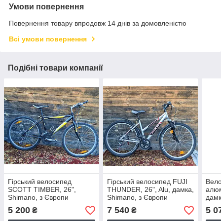
Умови повернення
Повернення товару впродовж 14 днів за домовленістю
Всі умови повернення
Подібні товари компанії
Гірський велосипед
Гірський велосипед FUJI
Вело
SCOTT TIMBER, 26",
THUNDER, 26", Alu, дамка,
алюм
Shimano, з Європи
Shimano, з Європи
дамк
Євр
5 200
7 540
5 0
₴
₴