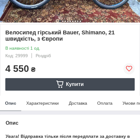
Велосипед гірський Bauer, Shimano, 21
швидкість, з Європи
В наявності 1 од.
Код: 29999
Роздріб
4 550
₴
Купити
Опис
Характеристики
Доставка
Оплата
Умови п
Опис
Увага! Відправка тільки після передплати за доставку в