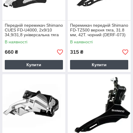
Передній перемикач Shimano
Перемикач передній Shimano
CUES FD-U4000, 2x9/10
FD-TZ500 верхня тяга, 31.8
34,9/31,8 універсальна тяга
мм, 42Т. чорний (DERF-073)
(88870)
В наявності
В наявності
660
315
₴
₴
Купити
Купити