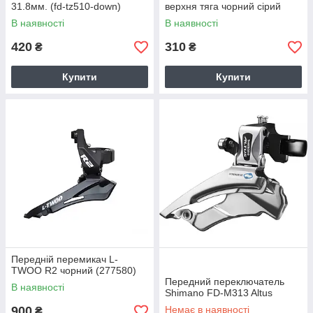
31.8мм. (fd-tz510-down)
верхня тяга чорний сірий
(DERF-222)
В наявності
В наявності
420
310
₴
₴
Купити
Купити
Передній перемикач L-
TWOO R2 чорний (277580)
Передний переключатель
В наявності
Shimano FD-M313 Altus
900
Немає в наявності
₴