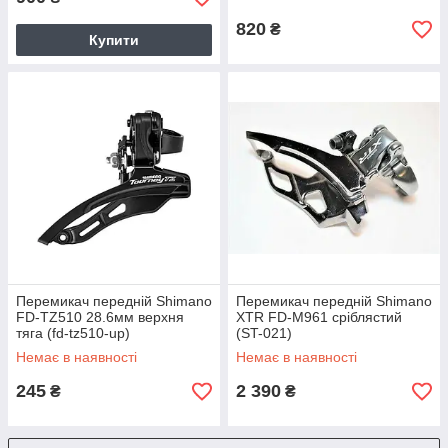
820
₴
Купити
Перемикач передній Shimano
Перемикач передній Shimano
FD-TZ510 28.6мм верхня
XTR FD-M961 сріблястий
тяга (fd-tz510-up)
(ST-021)
Немає в наявності
Немає в наявності
245
2 390
₴
₴