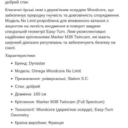
добрий стан
Класичні гірські лижі з дерев’яним осердям Woodcore, що
забезпечує природну гнучкість та довговічність спорядження.
Модель No Limit розроблена для впевненого катання з
акцентом на легкість входження в поворот завдяки
спеціальній геометрії Easy-Turn. Лижі укомплектовані
надійними кріпленнями Marker M38 Twincam, які мають
широкий діапазон регулювань та забезпечують безпеку на
схилі.
Характеристики:
Бренд: Dynastar
Модель: Omega Woodcore No Limit
Призначення: універсальні, Slalom S.C.
Стан: добрий
Довжина: 160 см
Кріплення: Marker M38 Twincam (Full Spectrum)
Технології: Woodcore (дерев'яне осердя), Easy-Turn
Geometry
Країна виробник: Франція