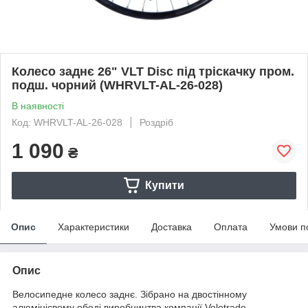
Колесо заднє 26" VLT Disc під тріскачку пром.
подш. чорний (WHRVLT-AL-26-028)
В наявності
Код: WHRVLT-AL-26-028
Роздріб
1 090
₴
Купити
Опис
Характеристики
Доставка
Оплата
Умови п
Опис
Велосипедне колесо заднє. Зібрано на двостінному
алюмінієвому ободі виробництва компанії Velotrade.