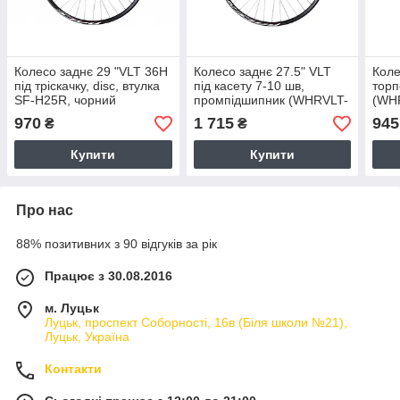
Колесо заднє 29 "VLT 36H
Колесо заднє 27.5" VLT
Коле
під тріскачку, disc, втулка
під касету 7-10 шв,
торп
SF-H25R, чорний
промпідшипник (WHRVLT-
(WH
(WHRVLT-AL-29-000)
AL-27.5-005)
970
1 715
945
₴
₴
Купити
Купити
Про нас
88% позитивних з 90 відгуків за рік
Працює з 30.08.2016
м. Луцьк
Луцьк, проспект Соборності, 16в (Біля школи №21),
Луцьк, Україна
Контакти