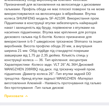
Призначений для встановлення на велосипеди з дисковими
гальмами. Профіль обода не має плоскої поверхні та не може
використовуватися на велосипедах із вібрейками. Втулка
колеса SHUNFENG модель SF-A210R. Використання пром.
Підшипники в конструкції втулки забезпечують найкращий
накат і захищеність від бруду, порівнюючи з втулками на
насипних підшипниках. Втулка має кріплення для ротора
дискового гальма під 6-болтів. Колесо призначене для
використання із 6-7 швидкісною тріскачкою Shimano та інших
виробників. Висота профілю обода 20 мм, а внутрішня
ширина 21 мм. Обід підійде під стандартні покришки
завширшки від 1,75 до 2,35 дюйма. Кількість спиць у
конструкції колеса — 36. Тип кріплення: ексцентрик
Характеристики -Колесо задн. VLT 26" AL 36H Дисковий
WANGZHEN 208RBQ під диск. під тріскачку чорний пром.
підшипник -Діаметр колеса 26" -Тип втулки задней DD
трещотка -бренд втулки задньої WANGZHEN -Матеріал
виготовлення Алюміній - Наявність проточування під гальмо
без проточування -Тип гальм дискові
Приховати