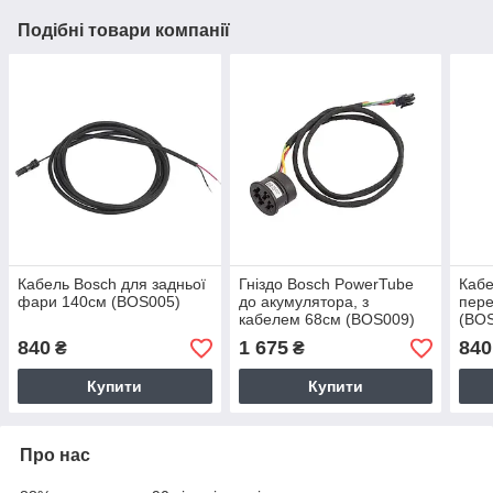
Подібні товари компанії
Кабель Bosch для задньої
Гніздо Bosch PowerTube
Кабе
фари 140см (BOS005)
до акумулятора, з
пере
кабелем 68см (BOS009)
(BO
840
1 675
840
₴
₴
Купити
Купити
Про нас