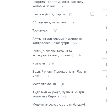
Спортивні костюми літні, для залу,
чоловічі, жіночі
1
Головні убори, шарфи
1
Обладнання, матеріали
1
Тренажери
13
Акумутятори, елементи живлення,
контроллери, аксесуари
24
Сумки, рюкзаки, гаманці та
аксесуари (жіночі, чоловічі)
2
Ковзани
15
Водний спорт, Гідрокостюми, Ласти,
маски
1
Мотоепірування
1
Аудіотехніка, радіо, музичні центри,
колонки з Європи
2
Медичні аксесуари, ортези, бандажі,