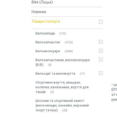
Bike (Луцьк)
Новинки
Товари і послуги
Велосипеди
151
Велозапчастин
4722
Велоаксесуари
3580
Велозапчастинни, велоаксесуари
(Б/В)
4
Велоодяг та веловзуття
71
Спортивне взуття, авашузи,
• ш
колялки, качальники, взуття для
EPS
танців
2
от 
рем
Шоломи та спортивний захист
(велосипедні, хоккейні, верховий
спорт та інші)
23