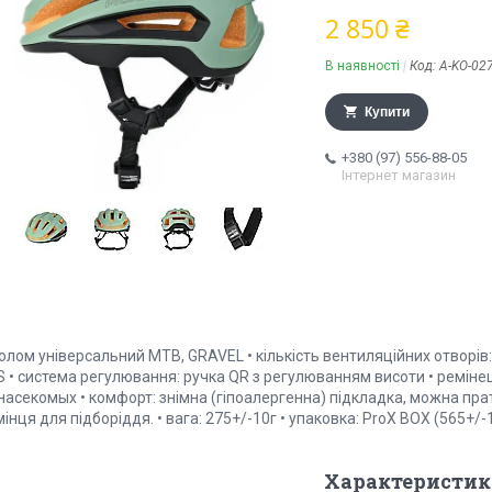
2 850 ₴
В наявності
Код:
A-KO-02
Купити
+380 (97) 556-88-05
Інтернет магазин
олом універсальний MTB, GRAVEL • кількість вентиляційних отворів: 
 • система регулювання: ручка QR з регулюванням висоти • ремінець 
насекомых • комфорт: знімна (гіпоалергенна) підкладка, можна пра
інця для підборіддя. • вага: 275+/-10г • упаковка: ProX BOX (565+/-
Характеристик