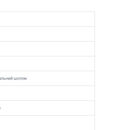
альний шолом
й