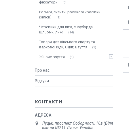
фіксатори
3
Ролики, скейти, роликові кросівки
(хіліси)
1
Черевики для лиж, сноуборда,
шльоми, лижі
14
Товари для кінського спорту та
верхової їзди, Одяг, Взуття
1
Жіноче взуття
1
Про нас
Відгуки
КОНТАКТИ
Луцьк, проспект Соборності, 16в (Біля
школи №21), Луцьк, Україна