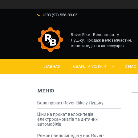
+380 (97) 556-88-05
Rover-Bike - Велопрокат у
Луцьку, Продаж велозапчастин,
велосипедів та аксессуарів
ГЛАВНАЯ
ТОВАРЫ И УСЛУГИ
О НАС
Вело прокат Rover-Bike у Луцьку
Ціни на прокат велосипедів,
електросамокатів та дитячих
автомобілів
Ремонт велосипедів у нас Rover-