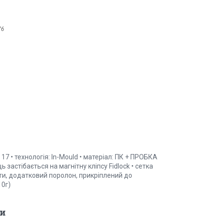
76
17 • технологія: In-Mould • матеріал: ПК + ПРОБКА
застібається на магнітну кліпсу Fidlock • сетка
ти, додатковий поролон, прикріплений до
10г)
и