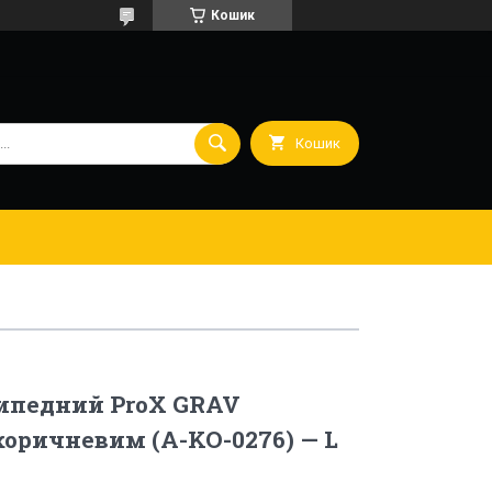
Кошик
Кошик
ипедний ProX GRAV
коричневим (A-KO-0276) — L