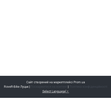
Сайт створений на маркетплейсі
Prom.ua
RoveR-Bike Луцьк |
Поскаржитися на контент
|
Політика конфіденційності
Select Language
▼