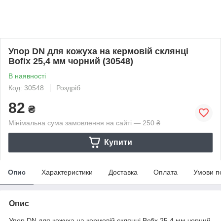
Упор DN для кожуха на кермовій склянці
Bofix 25,4 мм чорний (30548)
В наявності
Код: 30548
Роздріб
82
₴
Мінімальна сума замовлення на сайті — 250 ₴
Купити
Опис
Характеристики
Доставка
Оплата
Умови п
Опис
Упор DN для кожуха на кермовій склянці Bofix 25,4 мм чорний