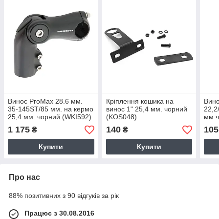
Винос ProMax 28.6 мм.
Кріплення кошика на
Вин
35-145ST/85 мм. на кермо
винос 1" 25,4 мм. чорний
22,2
25,4 мм. чорний (WKI592)
(KOS048)
мм ч
1 175
140
105
₴
₴
Купити
Купити
Про нас
88% позитивних з 90 відгуків за рік
Працює з 30.08.2016