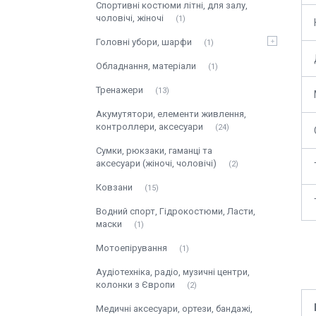
Спортивні костюми літні, для залу,
чоловічі, жіночі
1
Головні убори, шарфи
1
Обладнання, матеріали
1
Тренажери
13
Акумутятори, елементи живлення,
контроллери, аксесуари
24
Сумки, рюкзаки, гаманці та
аксесуари (жіночі, чоловічі)
2
Ковзани
15
Водний спорт, Гідрокостюми, Ласти,
маски
1
Мотоепірування
1
Аудіотехніка, радіо, музичні центри,
колонки з Європи
2
Медичні аксесуари, ортези, бандажі,