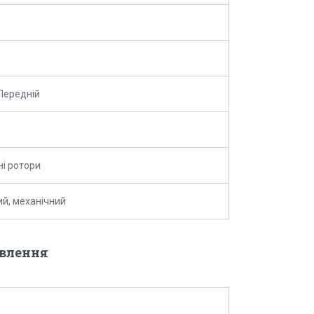
 Передній
ні ротори
й, механічний
овлення