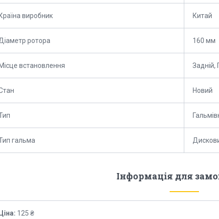
Країна виробник
Китай
Діаметр ротора
160 мм
Місце встановлення
Задній,
Стан
Новий
Тип
Гальмів
Тип гальма
Дискови
Інформація для зам
Ціна:
125 ₴