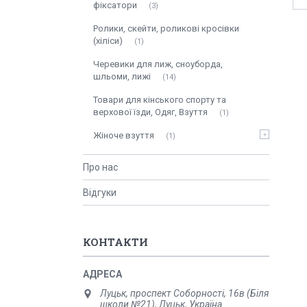
фіксатори
3
Ролики, скейти, роликові кросівки
(хіліси)
1
Черевики для лиж, сноуборда,
шльоми, лижі
14
Товари для кінського спорту та
верхової їзди, Одяг, Взуття
1
Жіноче взуття
1
Про нас
Відгуки
КОНТАКТИ
Луцьк, проспект Соборності, 16в (Біля
школи №21), Луцьк, Україна