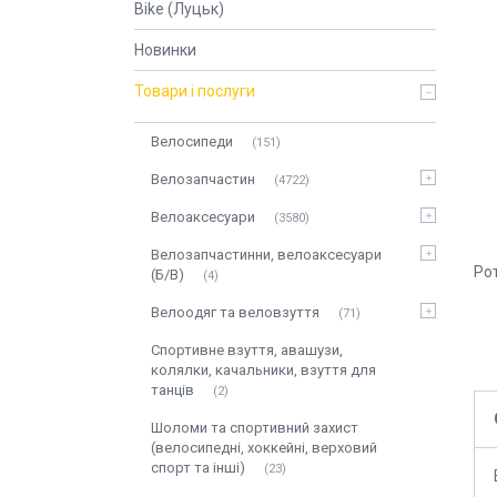
Bike (Луцьк)
Новинки
Товари і послуги
Велосипеди
151
Велозапчастин
4722
Велоаксесуари
3580
Велозапчастинни, велоаксесуари
Ро
(Б/В)
4
Велоодяг та веловзуття
71
Спортивне взуття, авашузи,
колялки, качальники, взуття для
танців
2
Шоломи та спортивний захист
(велосипедні, хоккейні, верховий
спорт та інші)
23