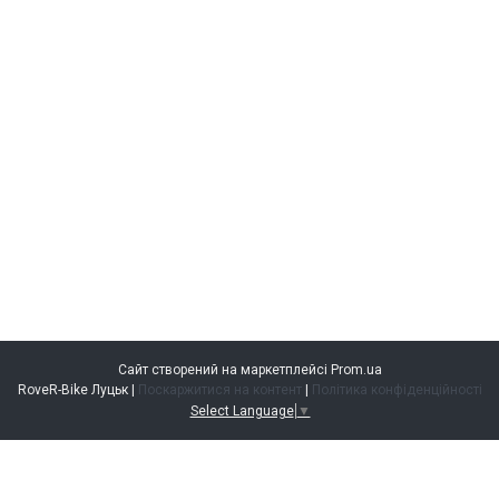
Сайт створений на маркетплейсі
Prom.ua
RoveR-Bike Луцьк |
Поскаржитися на контент
|
Політика конфіденційності
Select Language
▼