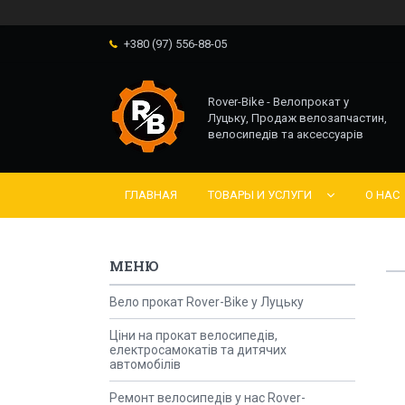
+380 (97) 556-88-05
Rover-Bike - Велопрокат у
Луцьку, Продаж велозапчастин,
велосипедів та аксессуарів
ГЛАВНАЯ
ТОВАРЫ И УСЛУГИ
О НАС
Вело прокат Rover-Bike у Луцьку
Ціни на прокат велосипедів,
електросамокатів та дитячих
автомобілів
Ремонт велосипедів у нас Rover-