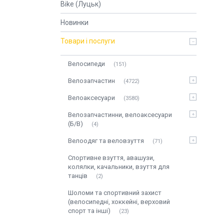
Bike (Луцьк)
Новинки
Товари і послуги
Велосипеди
151
Велозапчастин
4722
Велоаксесуари
3580
Велозапчастинни, велоаксесуари
(Б/В)
4
Велоодяг та веловзуття
71
Спортивне взуття, авашузи,
колялки, качальники, взуття для
танців
2
Шоломи та спортивний захист
(велосипедні, хоккейні, верховий
спорт та інші)
23