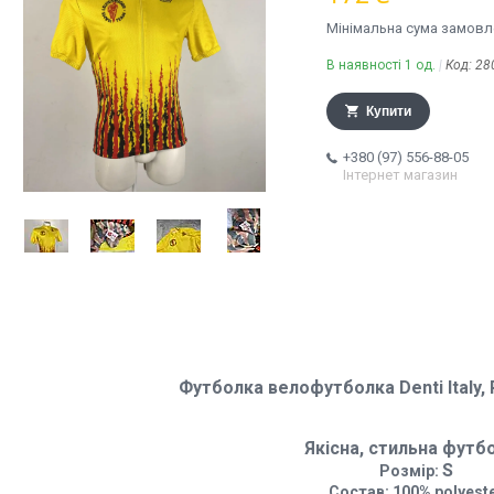
Мінімальна сума замовле
В наявності 1 од.
Код:
28
Купити
+380 (97) 556-88-05
Інтернет магазин
Футболка велофутболка Denti Italy, 
Якісна, стильна футб
S
Розмір:
Cостав: 100% polyest