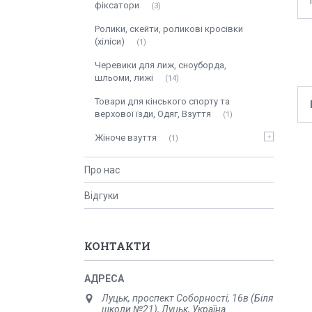
фіксатори
3
Ролики, скейти, роликові кросівки
(хіліси)
1
Черевики для лиж, сноуборда,
шльоми, лижі
14
Товари для кінського спорту та
верхової їзди, Одяг, Взуття
1
Жіноче взуття
1
Про нас
Відгуки
КОНТАКТИ
Луцьк, проспект Соборності, 16в (Біля
школи №21), Луцьк, Україна