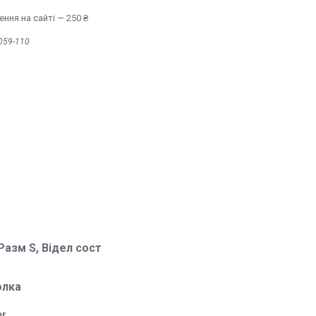
ння на сайті — 250 ₴
059-110
Разм S, Відел сост
олка
er