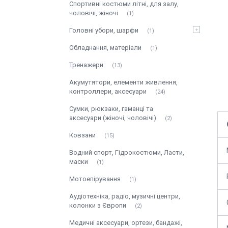
Спортивні костюми літні, для залу,
чоловічі, жіночі
1
Головні убори, шарфи
1
Обладнання, матеріали
1
Тренажери
13
Акумутятори, елементи живлення,
контроллери, аксесуари
24
Сумки, рюкзаки, гаманці та
аксесуари (жіночі, чоловічі)
2
Ковзани
15
Водний спорт, Гідрокостюми, Ласти,
маски
1
Мотоепірування
1
Аудіотехніка, радіо, музичні центри,
колонки з Європи
2
Медичні аксесуари, ортези, бандажі,