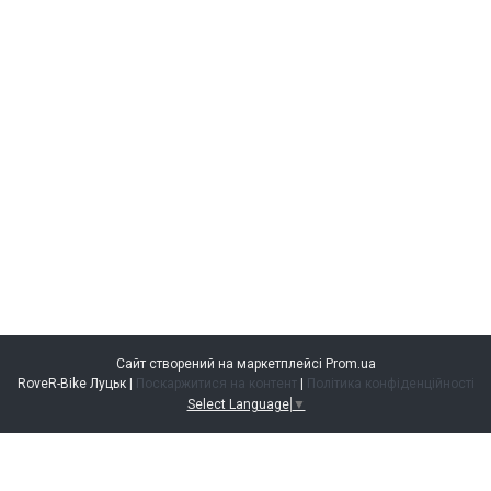
Сайт створений на маркетплейсі
Prom.ua
RoveR-Bike Луцьк |
Поскаржитися на контент
|
Політика конфіденційності
Select Language
▼