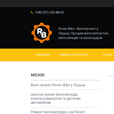
+380 (97) 556-88-05
Rover-Bike - Велопрокат у
Луцьку, Продаж велозапчастин,
велосипедів та аксессуарів
ГЛАВНАЯ
ТОВАРЫ И УСЛУГИ
О НАС
Вело прокат Rover-Bike у Луцьку
Ціни на прокат велосипедів,
електросамокатів та дитячих
автомобілів
Ремонт велосипедів у нас Rover-