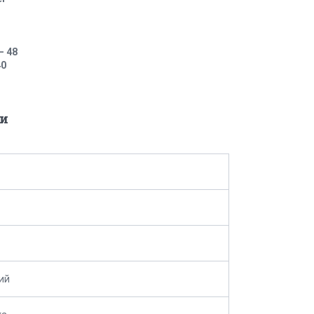
— 48
40
и
ий