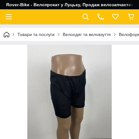
Rover-Bike - Велопрокат у Луцьку, Продаж велозапчастин, 
Товари та послуги
Велоодяг та веловзуття
Велофор