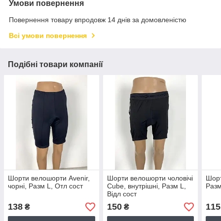
Умови повернення
Повернення товару впродовж 14 днів за домовленістю
Всі умови повернення
Подібні товари компанії
Шорти велошорти Avenir,
Шорти велошорти чоловічі
Шорт
чорні, Разм L, Отл сост
Cube, внутрішні, Разм L,
Разм
Відл сост
138
150
115
₴
₴