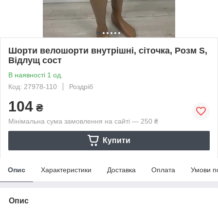
Шорти велошорти внутрішні, сіточка, Розм S,
Відлущ сост
В наявності 1 од.
Код: 27978-110
Роздріб
104
₴
Мінімальна сума замовлення на сайті — 250 ₴
Купити
Опис
Характеристики
Доставка
Оплата
Умови п
Опис