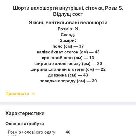
Шорти велошорти внутрішні, сіточка, Розм S,
Відлущ сост
Якісні, вентильовані велошорти
S
Розмір:
Склад:
Заміри:
пояс (см) — 37
напівобхват стегон (см) — 43
кроковий шов (см) — 13
ширина холоші знизу (см) — 20
ширина штанини в стегні (см) — 22
довжина (см) — 43
посадка спереду (см) — 30
Приховати
Характеристики
Основні атрибути
Розмір чоловічого одягу
46