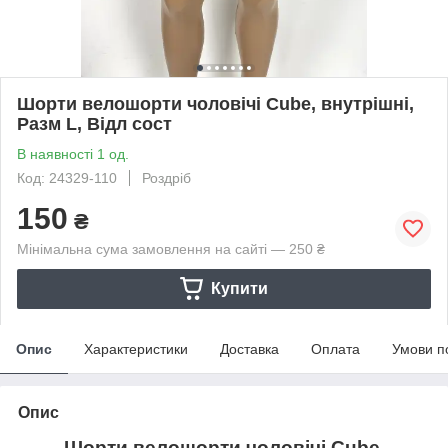
Шорти велошорти чоловічі Cube, внутрішні,
Разм L, Відл сост
В наявності 1 од.
Код: 24329-110
Роздріб
150
₴
Мінімальна сума замовлення на сайті — 250 ₴
Купити
Опис
Характеристики
Доставка
Оплата
Умови п
Опис
Шорти велошорти чоловічі Cube,