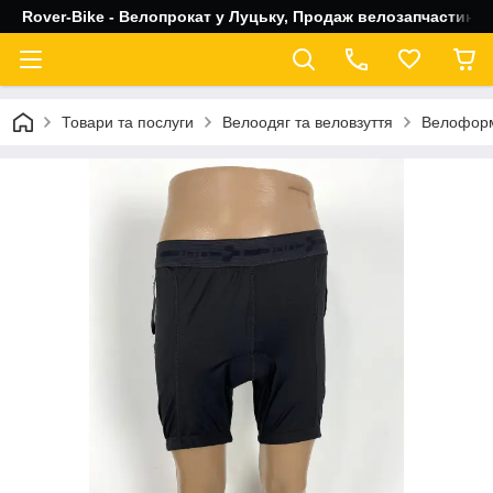
Rover-Bike - Велопрокат у Луцьку, Продаж велозапчастин, 
Товари та послуги
Велоодяг та веловзуття
Велофор