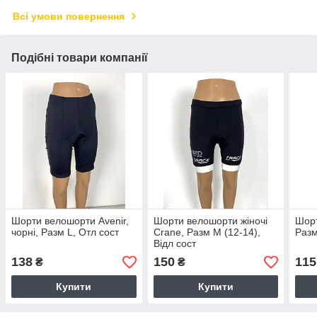
Всі умови повернення
Подібні товари компанії
Шорти велошорти Avenir,
Шорти велошорти жіночі
Шорт
чорні, Разм L, Отл сост
Crane, Разм М (12-14),
Разм
Відл сост
138
150
115
₴
₴
Купити
Купити