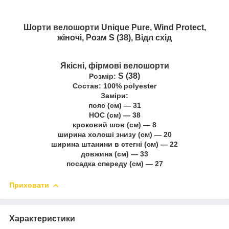
Шорти велошорти Unique Pure, Wind Protect,
жіночі, Розм S (38), Відл схід
Якісні, фірмові велошорти
S (38)
Розмір:
Cостав: 100% polyester
Заміри:
пояс (см) — 31
НОС (см) — 38
кроковий шов (см) — 8
ширина холоші знизу (см) — 20
ширина штанини в стегні (см) — 22
довжина (см) — 33
посадка спереду (см) — 27
Приховати
Характеристики