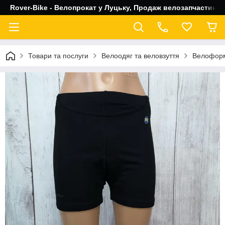
Rover-Bike - Велопрокат у Луцьку, Продаж велозапчастин, 
Товари та послуги
Велоодяг та веловзуття
Велофор