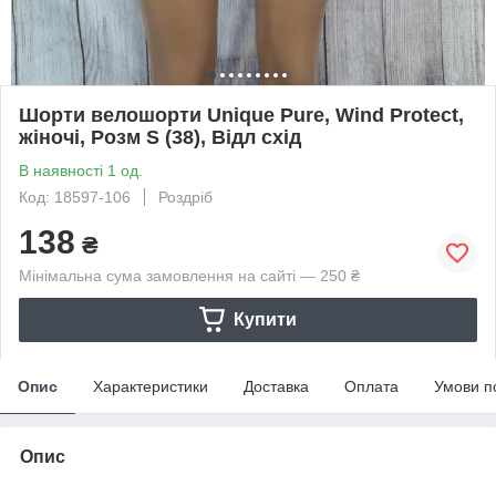
Шорти велошорти Unique Pure, Wind Protect,
жіночі, Розм S (38), Відл схід
В наявності 1 од.
Код: 18597-106
Роздріб
138
₴
Мінімальна сума замовлення на сайті — 250 ₴
Купити
Опис
Характеристики
Доставка
Оплата
Умови п
Опис