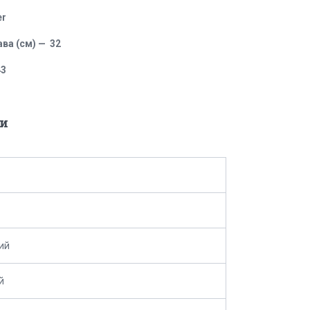
er
ва (см) — 32
43
и
ий
й