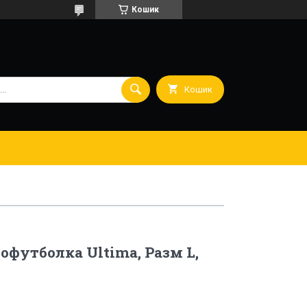
Кошик
Кошик
офутболка Ultima, Разм L,