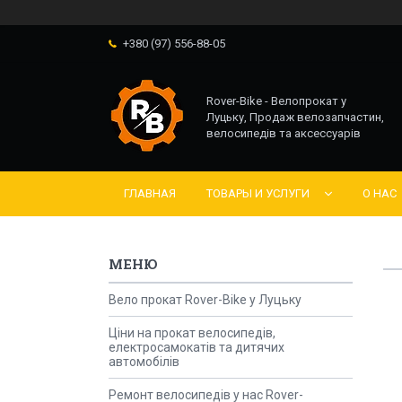
+380 (97) 556-88-05
Rover-Bike - Велопрокат у
Луцьку, Продаж велозапчастин,
велосипедів та аксессуарів
ГЛАВНАЯ
ТОВАРЫ И УСЛУГИ
О НАС
Вело прокат Rover-Bike у Луцьку
Ціни на прокат велосипедів,
електросамокатів та дитячих
автомобілів
Ремонт велосипедів у нас Rover-