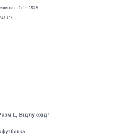
ння на сайті — 250 ₴
146-106
азм L, Відлу схід!
лофутболка