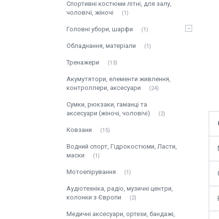
Спортивні костюми літні, для залу,
чоловічі, жіночі
1
Головні убори, шарфи
1
Обладнання, матеріали
1
Тренажери
13
Акумутятори, елементи живлення,
контроллери, аксесуари
24
Сумки, рюкзаки, гаманці та
аксесуари (жіночі, чоловічі)
2
Ковзани
15
Водний спорт, Гідрокостюми, Ласти,
маски
1
Мотоепірування
1
Аудіотехніка, радіо, музичні центри,
колонки з Європи
2
Медичні аксесуари, ортези, бандажі,