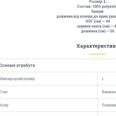
L
Розмір:
Cостав: 100% polyest
Заміри:
довжина від коміра до краю рука
НОГ (см) — 44
ширина знизу (см) — 
довжина (см) — 56
Характеристик
Основні атрибути
Міжнародний розмір
L
Стан
Вживан
Колір
Рожеви