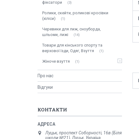
фіксатори
3
Ролики, скейти, роликові кросівки
(хіліси)
1
Черевики для лиж, сноуборда,
шльоми, лижі
14
Товари для кінського спорту та
верхової їзди, Одяг, Взуття
1
Жіноче взуття
1
Про нас
Відгуки
КОНТАКТИ
Луцьк, проспект Соборності, 16в (Біля
школи №21), Луцьк, Україна