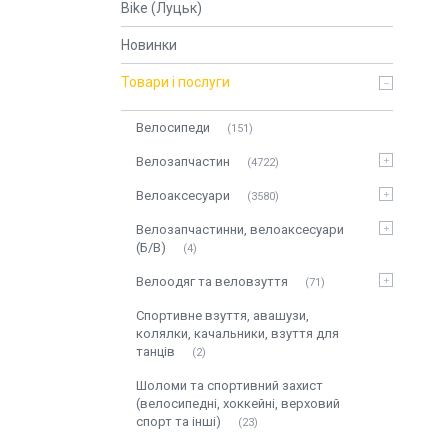
Bike (Луцьк)
Новинки
Товари і послуги
Велосипеди
151
Велозапчастин
4722
Велоаксесуари
3580
Велозапчастинни, велоаксесуари
(Б/В)
4
Велоодяг та веловзуття
71
Спортивне взуття, авашузи,
колялки, качальники, взуття для
танців
2
Шоломи та спортивний захист
(велосипедні, хоккейні, верховий
спорт та інші)
23