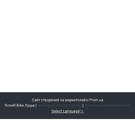
Сайт створений на маркетплейсі
Prom.ua
RoveR-Bike Луцьк |
Поскаржитися на контент
|
Політика конфіденційності
Select Language
▼