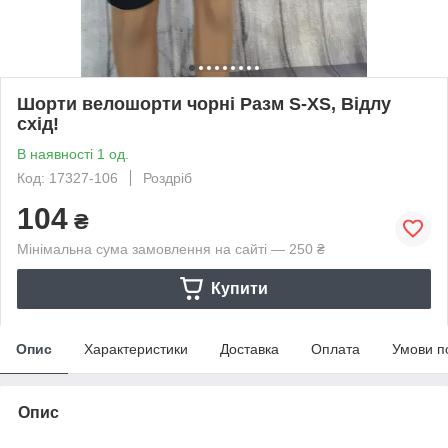
Шорти велошорти чорні Разм S-XS, Відлу
схід!
В наявності 1 од.
Код: 17327-106
Роздріб
104
₴
Мінімальна сума замовлення на сайті — 250 ₴
Купити
Опис
Характеристики
Доставка
Оплата
Умови п
Опис