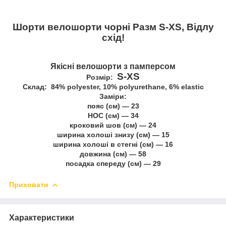
Шорти велошорти чорні Разм S-XS, Відлу
схід!
Якісні велошорти з памперсом
S-XS
Розмір:
Склад: 84% polyester, 10% polyurethane, 6% elastic
Заміри:
пояс (см) — 23
НОС (см) — 34
кроковий шов (см) — 24
ширина холоші знизу (см) — 15
ширина холоші в стегні (см) — 16
довжина (см) — 58
посадка спереду (см) — 29
Приховати
Характеристики