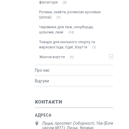
фіксатори
3
Ролики, скейти, роликові кросівки
(хіліси)
1
Черевики для лиж, сноуборда,
шльоми, лижі
14
Товари для кінського спорту та
верхової їзди, Одяг, Взуття
1
Жіноче взуття
1
Про нас
Відгуки
КОНТАКТИ
Луцьк, проспект Соборності, 16в (Біля
школи №21), Луцьк, Україна