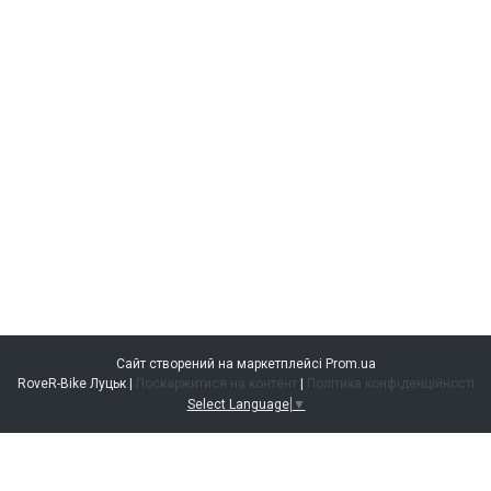
Сайт створений на маркетплейсі
Prom.ua
RoveR-Bike Луцьк |
Поскаржитися на контент
|
Політика конфіденційності
Select Language
▼