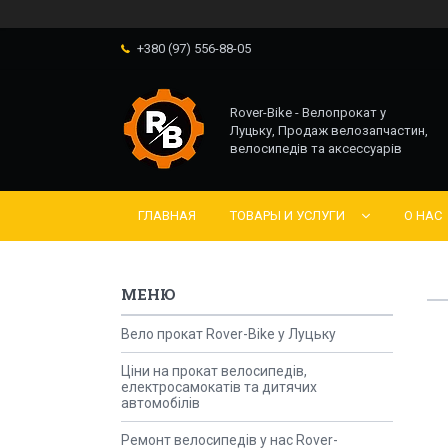
+380 (97) 556-88-05
Rover-Bike - Велопрокат у
Луцьку, Продаж велозапчастин,
велосипедів та аксессуарів
ГЛАВНАЯ
ТОВАРЫ И УСЛУГИ
О НАС
Вело прокат Rover-Bike у Луцьку
Ціни на прокат велосипедів,
електросамокатів та дитячих
автомобілів
Ремонт велосипедів у нас Rover-