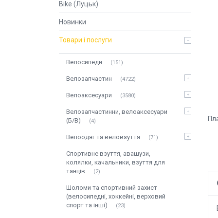
Bike (Луцьк)
Новинки
Товари і послуги
Велосипеди
151
Велозапчастин
4722
Велоаксесуари
3580
Велозапчастинни, велоаксесуари
Пла
(Б/В)
4
Велоодяг та веловзуття
71
Спортивне взуття, авашузи,
колялки, качальники, взуття для
танців
2
Шоломи та спортивний захист
(велосипедні, хоккейні, верховий
спорт та інші)
23