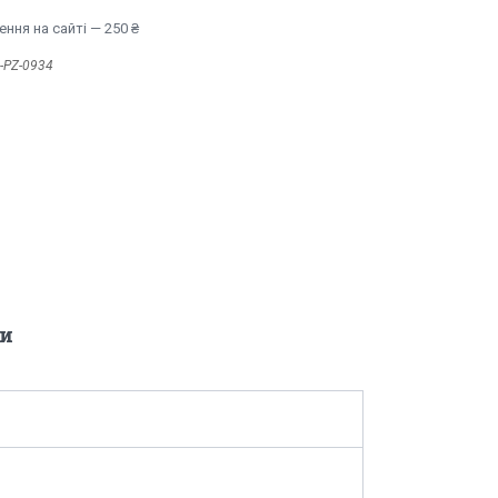
ння на сайті — 250 ₴
-PZ-0934
и