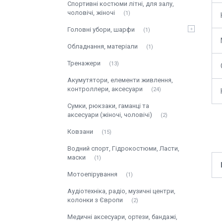
Спортивні костюми літні, для залу,
чоловічі, жіночі
1
Головні убори, шарфи
1
Обладнання, матеріали
1
Тренажери
13
Акумутятори, елементи живлення,
контроллери, аксесуари
24
Сумки, рюкзаки, гаманці та
аксесуари (жіночі, чоловічі)
2
Ковзани
15
Водний спорт, Гідрокостюми, Ласти,
маски
1
Мотоепірування
1
Аудіотехніка, радіо, музичні центри,
колонки з Європи
2
Медичні аксесуари, ортези, бандажі,