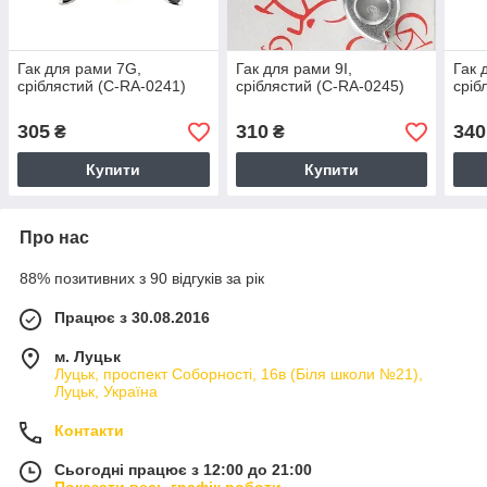
Гак для рами 7G,
Гак для рами 9I,
Гак 
сріблястий (C-RA-0241)
сріблястий (C-RA-0245)
сріб
305
310
340
₴
₴
Купити
Купити
Про нас
88% позитивних з 90 відгуків за рік
Працює з 30.08.2016
м. Луцьк
Луцьк, проспект Соборності, 16в (Біля школи №21),
Луцьк, Україна
Контакти
Сьогодні працює з 12:00 до 21:00