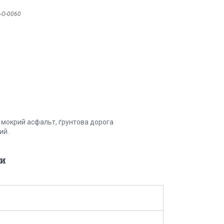
-O-0060
і мокрий асфальт, ґрунтова дорога
ий.
и