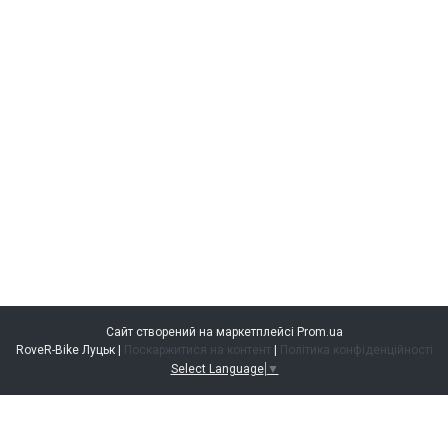
Сайт створений на маркетплейсі
Prom.ua
RoveR-Bike Луцьк |
Поскаржитися на контент
|
Політика конфіденційності
Select Language
▼