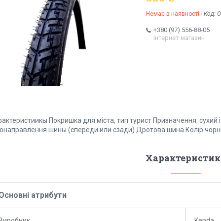
Немає в наявності
Код:
O
+380 (97) 556-88-05
Інтернет магазин
рактеристиикы Покришка для міста, тип турист Призначення: сухий 
онаправлення шины (спереди или сзади) Дротова шина Колір чорн
Характеристик
Основні атрибути
Виробник
Kenda