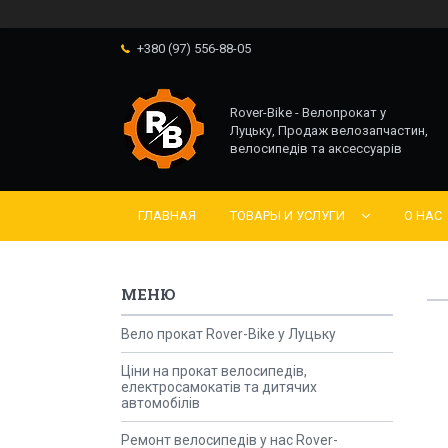
+380 (97) 556-88-05
Rover-Bike - Велопрокат у
Луцьку, Продаж велозапчастин,
велосипедів та аксессуарів
ГЛАВНАЯ
ТОВАРЫ И УСЛУГИ
О НАС
Вело прокат Rover-Bike у Луцьку
Ціни на прокат велосипедів,
електросамокатів та дитячих
автомобілів
Ремонт велосипедів у нас Rover-