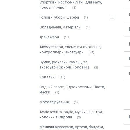
Спортивні костюми літні, для залу,
чоловічі, жіночі
1
Головні убори, шарфи
1
Обладнання, матеріали
1
Тренажери
13
Акумутятори, елементи живлення,
контроллери, аксесуари
24
Сумки, рюкзаки, гаманці та
аксесуари (жіночі, чоловічі)
2
Ковзани
15
Водний спорт, Гідрокостюми, Ласти,
маски
1
Мотоепірування
1
Аудіотехніка, радіо, музичні центри,
колонки з Європи
2
Медичні аксесуари, ортези, бандажі,