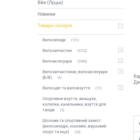
Bike (Луцьк)
Новинки
Товари і послуги
Велосипеди
151
Велозапчастин
4722
Велоаксесуари
3580
Велозапчастинни, велоаксесуари
Ха
(Б/В)
4
Дв
Велоодяг та веловзуття
71
Спортивне взуття, авашузи,
колялки, качальники, взуття для
танців
2
Шоломи та спортивний захист
(велосипедні, хоккейні, верховий
спорт та інші)
23