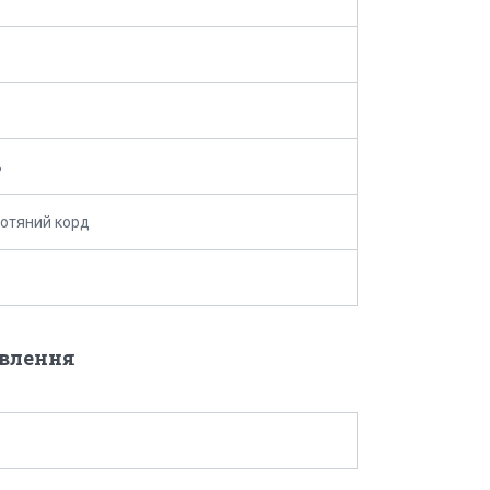
ь
отяний корд
овлення