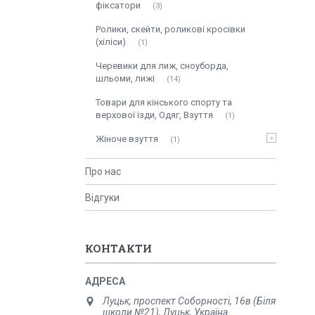
фіксатори
3
Ролики, скейти, роликові кросівки
(хіліси)
1
Черевики для лиж, сноуборда,
шльоми, лижі
14
Товари для кінського спорту та
верхової їзди, Одяг, Взуття
1
Жіноче взуття
1
Про нас
Відгуки
КОНТАКТИ
Луцьк, проспект Соборності, 16в (Біля
школи №21), Луцьк, Україна