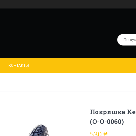
КОНТАКТЫ
Покришка Ken
(O-O-0060)
530 ₴