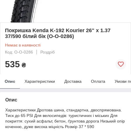
Покришка Kenda K-192 Kourier 26" х 1.37
37/590 білий бік (O-O-0286)
Немає в наявності
Код: O-O-0286
Роздріб
535
₴
Опис
Характеристики
Доставка
Оплата
Умови п
Опис
Характеристики Дротова шина, стандартна, двоспрямована.
Тиск до 65 PSI Для велосипедів: туристичних і міських Для
покриття: сухий асфальт, бетон, ґрунтова дорога Низький опір
коченню, дуже висока міцність Розмір 37 * 590