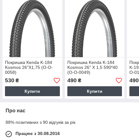
Покришка Kenda K-184
Покришка Kenda K-184
Покр
Kosmos 26"Х1,75 (O-O-
Kosmos 26" X 1,5 590*40
K-19
0058)
(O-O-0049)
O-01
530
490
490
₴
₴
Купити
Купити
Про нас
88% позитивних з 90 відгуків за рік
Працює з 30.08.2016