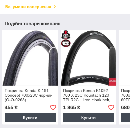
Всі умови повернення
Подібні товари компанії
Покришка Kenda K-191
Покришка Kenda K1092
Покр
Concept 700х23C чорний
700 X 23C Kountach 120
700х
(O-O-0268)
TPI R2C + Iron cloak belt,
60TP
чорний (O-O-0420)
455
1 865
680
₴
₴
Купити
Купити