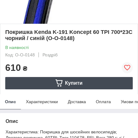
Покришка Kenda K-191 Koncept 60 TPI 700*23C
чорний / синій (O-O-0148)
В наявності
Код: O-O-0148
Роздріб
610
₴
Купити
Опис
Характеристики
Доставка
Оплата
Умови п
Опис
Характеристика: Покришка для шосейних велосипедів;
Дротова покришка, 60TPI; Тиск 110&78; PSI; Вага 280 г; < /