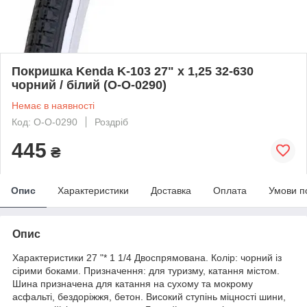
Покришка Kenda K-103 27" х 1,25 32-630
чорний / білий (O-O-0290)
Немає в наявності
Код: O-O-0290
Роздріб
445
₴
Опис
Характеристики
Доставка
Оплата
Умови п
Опис
Характеристики 27 "* 1 1/4 Двоспрямована. Колір: чорний із
сірими боками. Призначення: для туризму, катання містом.
Шина призначена для катання на сухому та мокрому
асфальті, бездоріжжя, бетон. Високий ступінь міцності шини,