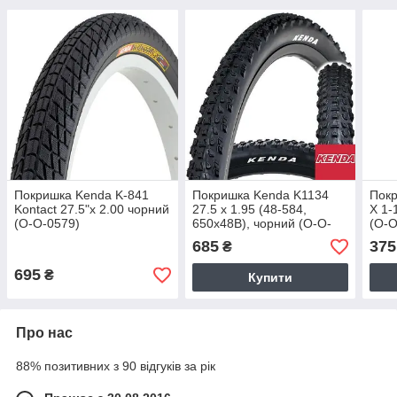
Покришка Kenda K-841
Покришка Kenda K1134
Покр
Kontact 27.5"х 2.00 чорний
27.5 x 1.95 (48-584,
X 1-
(O-O-0579)
650x48B), чорний (O-O-
(O-O
0572)
685
375
₴
695
₴
Купити
Про нас
88% позитивних з 90 відгуків за рік