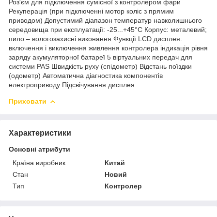
Роз'єм для підключення сумісної з контролером фари
Рекуперація (при підключенні мотор коліс з прямим
приводом) Допустимий діапазон температур навколишнього
середовища при експлуатації: -25...+45°С Корпус: металевий;
пило – вологозахисні виконання Функції LCD дисплея:
включення і виключення живлення контролера індикація рівня
заряду акумуляторної батареї 5 віртуальних передач для
системи PAS Швидкість руху (спідометр) Відстань поїздки
(одометр) Автоматична діагностика компонентів
електроприводу Підсвічування дисплея
Приховати
Характеристики
Основні атрибути
Країна виробник
Китай
Стан
Новий
Тип
Контролер