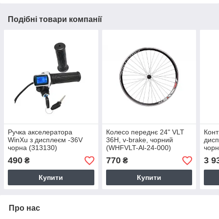
Подібні товари компанії
Ручка акселератора
Колесо переднє 24" VLT
Конт
WinXu з дисплеєм -36V
36H, v-brake, чорний
дисп
чорна (313130)
(WHFVLT-Al-24-000)
чорн
490
770
3 9
₴
₴
Купити
Купити
Про нас