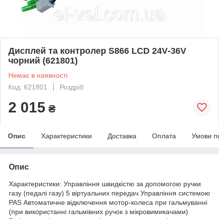
Дисплей та контролер S866 LCD 24V‑36V
чорний (621801)
Немає в наявності
Код: 621801
Роздріб
2 015
₴
Опис
Характеристики
Доставка
Оплата
Умови п
Опис
Характеристики: Управління швидкістю за допомогою ручки
газу (педалі газу) 5 віртуальних передач Управління системою
PAS Автоматичне відключення мотор-колеса при гальмуванні
(при використанні гальмівних ручок з мікровимикачами)