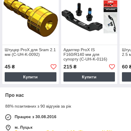
Штуцер ProX для Sram 2.1
Адаптер ProX IS
Штуц
мм (C-UH-K-0092)
F160/R140 мм для
2.5 
супорту (C-UH-K-0116)
45
215
60
₴
₴
Купити
Купити
Про нас
88% позитивних з 90 відгуків за рік
Працює з 30.08.2016
м. Луцьк