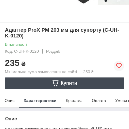
Адаптер ProX PM 203 мм для супорту (C-UH-
K-0120)
В наявності
Код: C-UH-K-0120
Роздріб
235
₴
Мінімальна сума замовлення на сайті — 250 ₴
Купити
Опис
Характеристики
Доставка
Оплата
Умови 
Опис
• адаптер дискового гальма • передний/задний 180 мм •