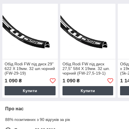
Обід Rodi FW під диск 29"
Обід Rodi FW під диск
Обід
622 X 19мм. 32 шп.чорний
27,5" 584 X 19мм. 32 шп.
x 19
(FW-29-19)
чорний (FW-27,5-19-1)
(Sk-
1 090
1 090
1 1
₴
₴
Купити
Купити
Про нас
88% позитивних з 90 відгуків за рік