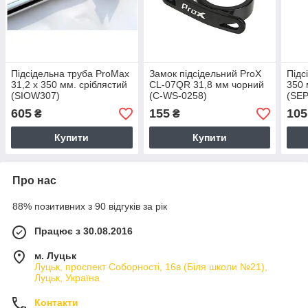
Підсідельна труба ProMax
Замок підсідельний ProX
Підс
31,2 x 350 мм. сріблястий
CL-07QR 31,8 мм чорний
350 
(SIOW307)
(C-WS-0258)
(SEP
605
155
105
₴
₴
Купити
Купити
Про нас
88% позитивних з 90 відгуків за рік
Працює з 30.08.2016
м. Луцьк
Луцьк, проспект Соборності, 16в (Біля школи №21),
Луцьк, Україна
Контакти