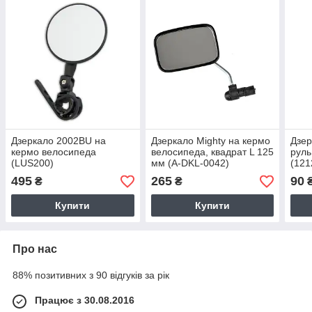
Дзеркало 2002BU на
Дзеркало Mighty на кермо
Дзер
кермо велосипеда
велосипеда, квадрат L 125
руль
(LUS200)
мм (A-DKL-0042)
(121
495
265
90
₴
₴
Купити
Купити
Про нас
88% позитивних з 90 відгуків за рік
Працює з 30.08.2016