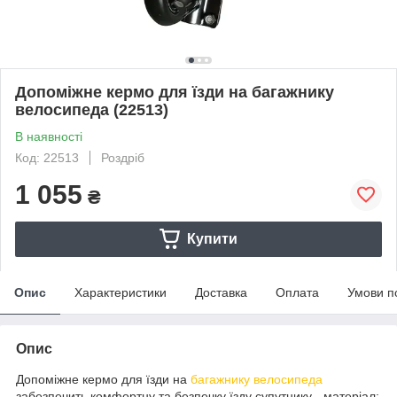
Допоміжне кермо для їзди на багажнику
велосипеда (22513)
В наявності
Код: 22513
Роздріб
1 055
₴
Купити
Опис
Характеристики
Доставка
Оплата
Умови п
Опис
Допоміжне кермо для їзди на
багажнику
велосипеда
забезпечить комфортну та безпечку їзду супутнику - матеріал: