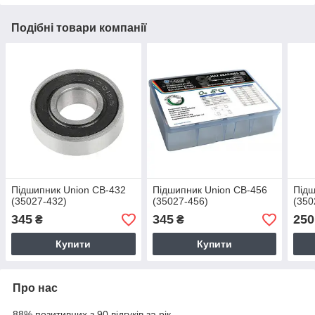
Подібні товари компанії
Підшипник Union CB-432
Підшипник Union CB-456
Підш
(35027-432)
(35027-456)
(350
345
345
250
₴
₴
Купити
Купити
Про нас
88% позитивних з 90 відгуків за рік