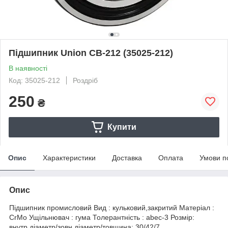
Підшипник Union CB-212 (35025-212)
В наявності
Код: 35025-212
Роздріб
250
₴
Купити
Опис
Характеристики
Доставка
Оплата
Умови п
Опис
Підшипник промисловий Вид : кульковий,закритий Матеріал :
CrMo Ущільнювач : гума Толерантність : abec-3 Розмір:
внутр.діаметр/зовн.діаметр/товщина: 30/42/7