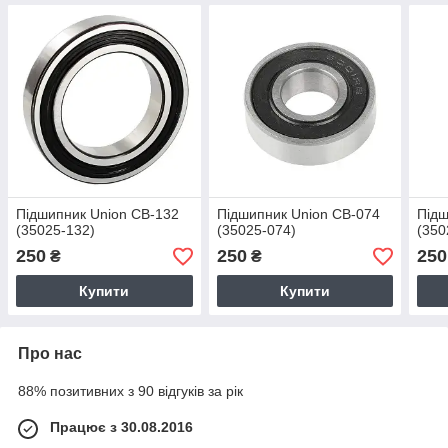
Підшипник Union CB-132
Підшипник Union CB-074
Підш
(35025-132)
(35025-074)
(350
250
250
250
₴
₴
Купити
Купити
Про нас
88% позитивних з 90 відгуків за рік
Працює з 30.08.2016