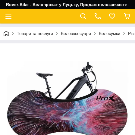
Rover-Bike - Велопрокат у Луцьку, Продаж велозапчастин, 
Товари та послуги
Велоаксесуари
Велосумки
Різ