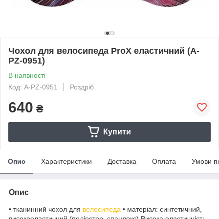
Чохол для велосипеда ProX еластичний (A-
PZ-0951)
В наявності
Код: A-PZ-0951
Роздріб
640
₴
Купити
Опис
Характеристики
Доставка
Оплата
Умови п
Опис
• тканинний чохол для
велосипеда
• матеріал: синтетичний,
високоеластичний (поліестер, спандекс) Висока еластичність,