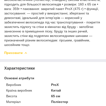
підходить для більшості велосипедів • розміри: 160 х 65 см •
вага: 359г • паковання: закритий пакет ProX (475 г) • функції,
застосування: — простий у використанні, зберіганні та
демонтажі, ідеальний для інтер'єрів — корисний у
забезпеченні велосипеда під час транспортування - покриття
захистить підлогу та стіни в кімнатах від бруду - запобігає
занесенню в приміщення піску, бруду та інших речей,
захистить стіни від подряпин велосипедними шинами —
призначений різним велосипедам: гірським, гравійним,
шосейним тощо.
Приховати
Характеристики
Основні атрибути
Виробник
ProX
Країна виробник
Китай
Висота
65 см
Матеріал
Поліестер