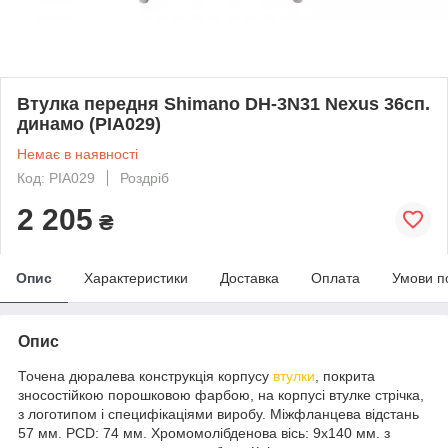
Втулка передня Shimano DH-3N31 Nexus 36сп.
динамо (PIA029)
Немає в наявності
Код: PIA029
Роздріб
2 205
₴
Опис
Характеристики
Доставка
Оплата
Умови п
Опис
Точена дюралева конструкція корпусу
втулки
, покрита
зносостійкою порошковою фарбою, на корпусі втулке стрічка,
з логотипом і специфікаціями виробу. Міжфланцева відстань
57 мм. PCD: 74 мм. Хромомолібденова вісь: 9х140 мм. з