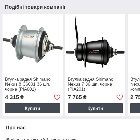
Подібні товари компанії
Втулка задня Shimano
Втулка задня Shimano
Втул
Nexus 8 C6001 36 шп.
Nexus 7 36 шп. чорна
Nexu
чорна (PIA601)
(PIA201)
комп
4 315
7 765
2 7
₴
₴
Купити
Купити
Про нас
88% позитивних з 90 відгуків за рік