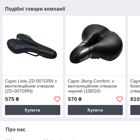
Подібні товари компанії
Сідло Lietu ZD-007GRN з
Сідло Jilong Comfort, з
Сідл
вентиляційним отвором
вентиляційним отвором
Комф
(ZD-007GRN)
чорний (10EG0)
отво
575
570
810
₴
₴
Купити
Купити
Про нас