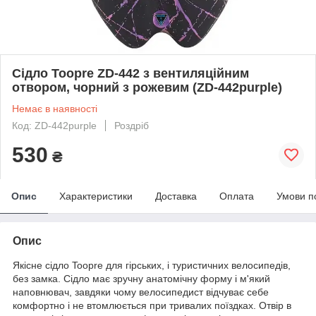
Сідло Toopre ZD-442 з вентиляційним
отвором, чорний з рожевим (ZD-442purple)
Немає в наявності
Код: ZD-442purple
Роздріб
530
₴
Опис
Характеристики
Доставка
Оплата
Умови п
Опис
Якісне сідло Toopre для гірських, і туристичних велосипедів,
без замка. Сідло має зручну анатомічну форму і м'який
наповнювач, завдяки чому велосипедист відчуває себе
комфортно і не втомлюється при тривалих поїздках. Отвір в