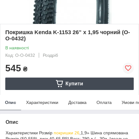
Покришка Kenda K-1153 26" x 1,95 чорний (O-
O-0432)
В наявності
Код: O-O-0432
Роздріб
545
₴
Купити
Опис
Характеристики
Доставка
Оплата
Умови п
Опис
Характеристики Розмір
покришки 26
,1,9» Шина спрямована
Розмір (50-559), тиск 40-65 PSI Вага: 790 + / - 30g. Ідеально