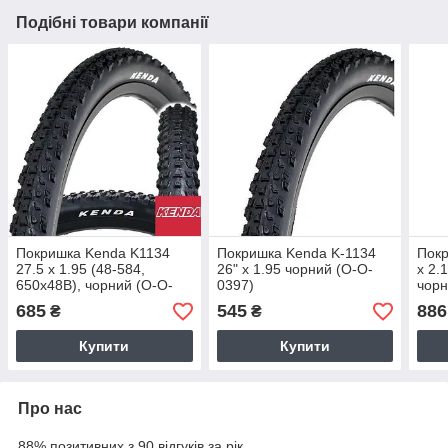
Подібні товари компанії
Покришка Kenda K1134
Покришка Kenda K-1134
Покр
27.5 x 1.95 (48-584,
26" х 1.95 чорний (O-O-
x 2.
650x48B), чорний (O-O-
0397)
чорн
0572)
685
545
886
₴
₴
Купити
Купити
Про нас
88% позитивних з 90 відгуків за рік