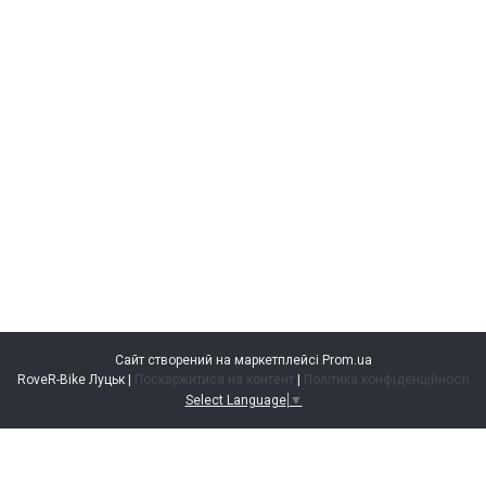
Сайт створений на маркетплейсі
Prom.ua
RoveR-Bike Луцьк |
Поскаржитися на контент
|
Політика конфіденційності
Select Language
▼