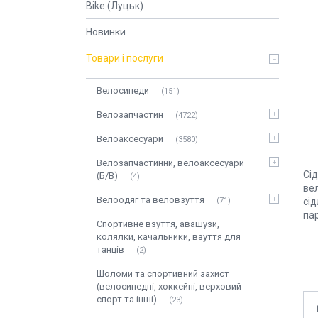
Bike (Луцьк)
Новинки
Товари і послуги
Велосипеди
151
Велозапчастин
4722
Велоаксесуари
3580
Велозапчастинни, велоаксесуари
Сід
(Б/В)
4
вел
Велоодяг та веловзуття
71
сід
па
Спортивне взуття, авашузи,
колялки, качальники, взуття для
танців
2
Шоломи та спортивний захист
(велосипедні, хоккейні, верховий
спорт та інші)
23