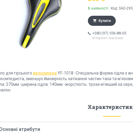
В наявності
Код:
SAD-295
Купити
+380 (97) 556-88-05
Інтернет магазин
ло для гірського
велосипеда
YF-1018 -Спеціальна форма сідла з а
осипедиста, зменшує ймовірність затікання частин таза та м'язови
ла: 270мм -ширина сідла: 140мм -жорсткість: трохи м'якший за сере
ралон.
Характеристик
Основні атрибути