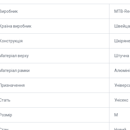
Виробник
MTB-Rec
Країна виробник
Швейца
Конструкція
Шкірян
Матеріал верху
Штучна 
Матеріал рамки
Алюміні
Призначення
Універс
Стать
Унісекс
Розмір
M
Стан
Новий