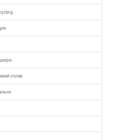
ycling
рія
е
шкіра
євий сплав
альне