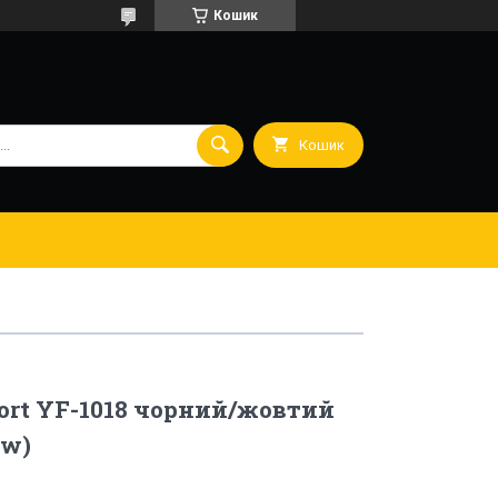
Кошик
Кошик
ort YF-1018 чорний/жовтий
ow)