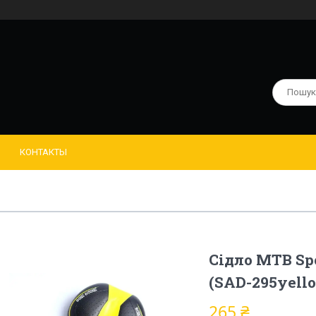
КОНТАКТЫ
Сідло MTB Sp
(SAD-295yell
265 ₴