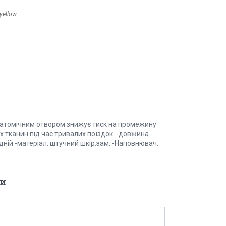
yellow
натомічним отвором знижує тиск на промежину
х тканин під час тривалих поїздок. -довжина
дній -матеріал: штучний шкір.зам. -Наповнювач:
и