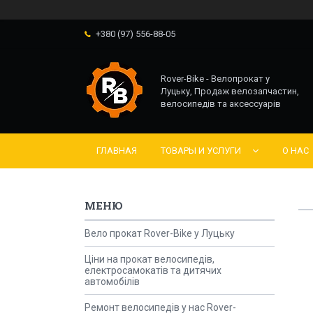
+380 (97) 556-88-05
Rover-Bike - Велопрокат у
Луцьку, Продаж велозапчастин,
велосипедів та аксессуарів
ГЛАВНАЯ
ТОВАРЫ И УСЛУГИ
О НАС
Вело прокат Rover-Bike у Луцьку
Ціни на прокат велосипедів,
електросамокатів та дитячих
автомобілів
Ремонт велосипедів у нас Rover-