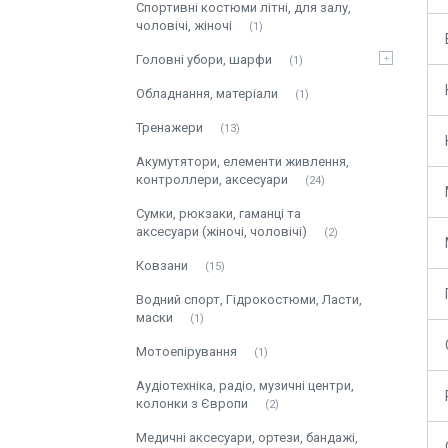
Спортивні костюми літні, для залу,
чоловічі, жіночі
1
Головні убори, шарфи
1
Обладнання, матеріали
1
Тренажери
13
Акумутятори, елементи живлення,
контроллери, аксесуари
24
Сумки, рюкзаки, гаманці та
аксесуари (жіночі, чоловічі)
2
Ковзани
15
Водний спорт, Гідрокостюми, Ласти,
маски
1
Мотоепірування
1
Аудіотехніка, радіо, музичні центри,
колонки з Європи
2
Медичні аксесуари, ортези, бандажі,