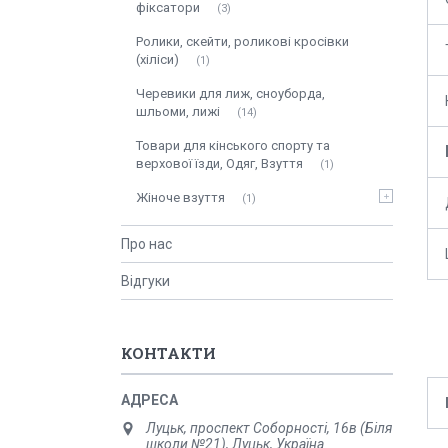
фіксатори
3
Ролики, скейти, роликові кросівки
(хіліси)
1
Черевики для лиж, сноуборда,
шльоми, лижі
14
Товари для кінського спорту та
верхової їзди, Одяг, Взуття
1
Жіноче взуття
1
Про нас
Відгуки
КОНТАКТИ
Луцьк, проспект Соборності, 16в (Біля
школи №21), Луцьк, Україна