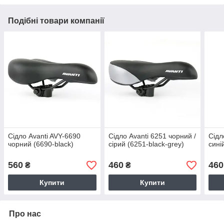
Подібні товари компанії
Сідло Avanti AVY-6690
Сідло Avanti 6251 чорний /
Сідл
чорний (6690-black)
сірий (6251-black-grey)
сині
560
460
460
₴
₴
Купити
Купити
Про нас