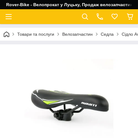
Rover-Bike - Велопрокат у Луцьку, Продаж велозапчастин, 
Товари та послуги
Велозапчастин
Седла
Сідло A