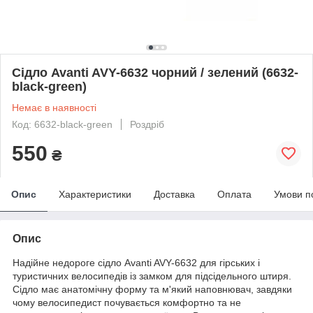
Сідло Avanti AVY-6632 чорний / зелений (6632-
black-green)
Немає в наявності
Код: 6632-black-green
Роздріб
550
₴
Опис
Характеристики
Доставка
Оплата
Умови п
Опис
Надійне недороге сідло Avanti AVY-6632 для гірських і
туристичних велосипедів із замком для підсідельного штиря.
Сідло має анатомічну форму та м'який наповнювач, завдяки
чому велосипедист почувається комфортно та не