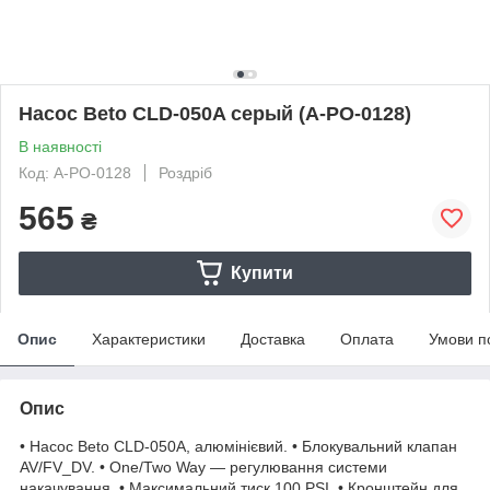
Насос Beto CLD-050A серый (A-PO-0128)
В наявності
Код: A-PO-0128
Роздріб
565
₴
Купити
Опис
Характеристики
Доставка
Оплата
Умови п
Опис
• Насос Beto CLD-050A, алюмінієвий. • Блокувальний клапан
AV/FV_DV. • One/Two Way — регулювання системи
накачування. • Максимальний тиск 100 PSI. • Кронштейн для