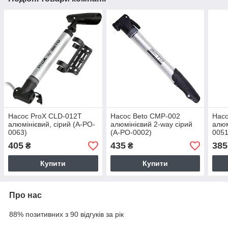
Насос ProX CLD-012T
Насос Beto CMP-002
Насо
алюмінієвий, сірий (A-PO-
алюмінієвий 2-way сірий
алюм
0063)
(A-PO-0002)
0051
405
435
385
₴
₴
Купити
Купити
Про нас
88% позитивних з 90 відгуків за рік