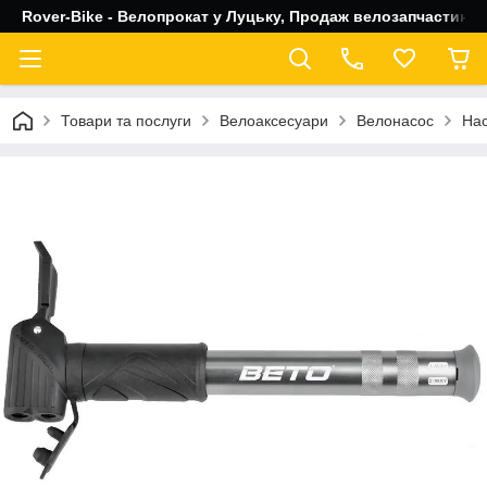
Rover-Bike - Велопрокат у Луцьку, Продаж велозапчастин, 
Товари та послуги
Велоаксесуари
Велонасос
Нас