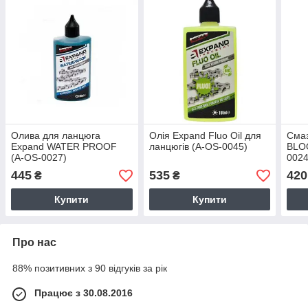
Олива для ланцюга
Олія Expand Fluo Oil для
Смаз
Expand WATER PROOF
ланцюгів (A-OS-0045)
BLO
(A-OS-0027)
0024
445
535
420
₴
₴
Купити
Купити
Про нас
88% позитивних з 90 відгуків за рік
Працює з 30.08.2016