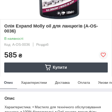
Олія Expand Molly oil для ланцюгів (A-OS-
0036)
В наявності
Код: A-OS-0036
Роздріб
585
₴
Купити
Опис
Характеристики
Доставка
Оплата
Умови п
Опис
Характеристика: • Мастило для технічного обслуговування
ланцюга; • 100% біорозкладні; • Олії основа дисульфіду