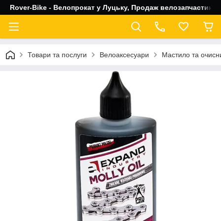
Rover-Bike - Велопрокат у Луцьку, Продаж велозапчастин, 
Товари та послуги
Велоаксесуари
Мастило та очисн