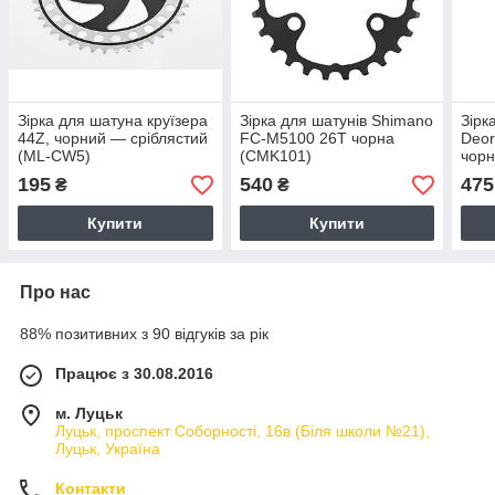
Зірка для шатуна круїзера
Зірка для шатунів Shimano
Зірк
44Z, чорний — сріблястий
FC-M5100 26T чорна
Deor
(ML-CW5)
(CMK101)
чор
195
540
475
₴
₴
Купити
Купити
Про нас
88% позитивних з 90 відгуків за рік
Працює з 30.08.2016
м. Луцьк
Луцьк, проспект Соборності, 16в (Біля школи №21),
Луцьк, Україна
Контакти