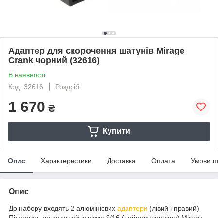
Адаптер для скорочення шатунів Mirage
Crank чорний (32616)
В наявності
Код: 32616
Роздріб
1 670
₴
Купити
Опис
Характеристики
Доставка
Оплата
Умови п
Опис
До набору входять 2 алюмінієвих
адаптери
(лівий і правий).
Підходить до педалей із різзю 9/16 (найпопулярніша) Mirage