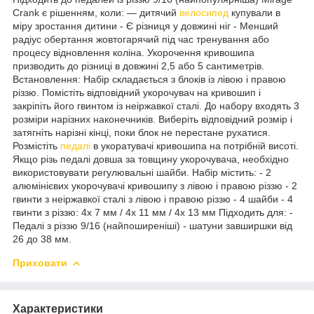
Crank є рішенням, коли: — дитячий
велосипед
купували в
міру зростання дитини - Є різниця у довжині ніг - Менший
радіус обертання жовтогарячий під час тренування або
процесу відновлення коліна. Укорочення кривошипа
призводить до різниці в довжині 2,5 або 5 сантиметрів.
Встановлення: Набір складається з блоків із лівою і правою
різзю. Помістіть відповідний укорочувач на кривошип і
закріпіть його гвинтом із неіржавкої сталі. До набору входять 3
розміри нарізних наконечників. Виберіть відповідний розмір і
затягніть нарізні кінці, поки блок не перестане рухатися.
Розмістіть
педалі
в укоратувачі кривошипа на потрібній висоті.
Якщо різь педалі довша за товщину укорочувача, необхідно
використовувати регулювальні шайби. Набір містить: - 2
алюмінієвих укорочувачі кривошипу з лівою і правою різзю - 2
гвинти з неіржавкої сталі з лівою і правою різзю - 4 шайби - 4
гвинти з різзю: 4x 7 мм / 4x 11 мм / 4x 13 мм Підходить для: -
Педалі з різзю 9/16 (найпоширеніші) - шатуни завширшки від
26 до 38 мм.
Приховати
Характеристики