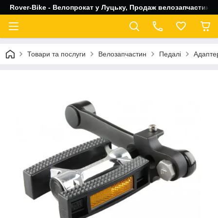
Rover-Bike - Велопрокат у Луцьку, Продаж велозапчастин, 
Товари та послуги
Велозапчастин
Педалі
Адаптер