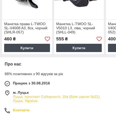
Манетка права L-TWOO
Манетка L-TWOO SL-
Мане
SL-V4008 A3, 8cк, чорний
V5010 L3, ліва, чорний
V400
(SHLR-057)
(SHLL-049)
052)
460
555
400
₴
₴
Купити
Купити
Про нас
88% позитивних з 90 відгуків за рік
Працює з 30.08.2016
м. Луцьк
Луцьк, проспект Соборності, 16в (Біля школи №21),
Луцьк, Україна
Контакти