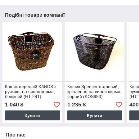
Подібні товари компанії
Кошик передній KANDS з
Кошик Spencer сталевий,
Коши
ручкою, на винос керма,
кріплення на винос керма,
ручк
бежевий (HT-241)
чорний (KOS993)
(HT-
1 040
1 235
400
₴
₴
Купити
Купити
Про нас