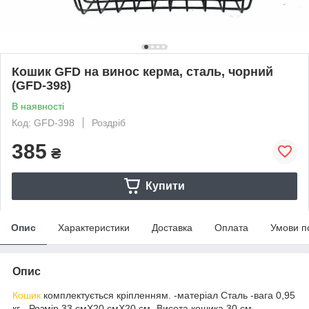
Кошик GFD на винос керма, сталь, чорний
(GFD-398)
В наявності
Код: GFD-398
Роздріб
385
₴
Купити
Опис
Характеристики
Доставка
Оплата
Умови п
Опис
Кошик
комплектується кріпленням. -матеріал Сталь -вага 0,95
кг - Розмір 33 смX20 смX20 см -Висота кошика 30 см