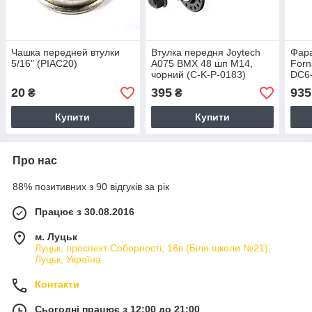
Чашка передней втулки
Втулка передня Joytech
Фара
5/16" (PIAC20)
A075 BMX 48 шп M14,
Forn
чорний (C-K-P-0183)
DC6-
0409
20
395
935
₴
₴
Купити
Купити
Про нас
88% позитивних з 90 відгуків за рік
Працює з 30.08.2016
м. Луцьк
Луцьк, проспект Соборності, 16в (Біля школи №21),
Луцьк, Україна
Контакти
Сьогодні працює з 12:00 до 21:00