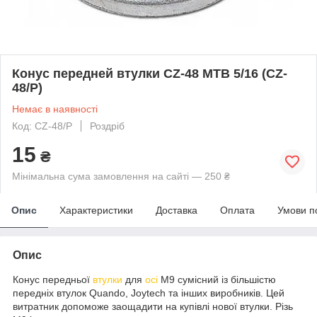
Конус передней втулки CZ-48 MTB 5/16 (CZ-
48/P)
Немає в наявності
Код: CZ-48/P
Роздріб
15
₴
Мінімальна сума замовлення на сайті — 250 ₴
Опис
Характеристики
Доставка
Оплата
Умови п
Опис
Конус передньої
втулки
для
осі
М9 сумісний із більшістю
передніх втулок Quando, Joytech та інших виробників. Цей
витратник допоможе заощадити на купівлі нової втулки. Різь