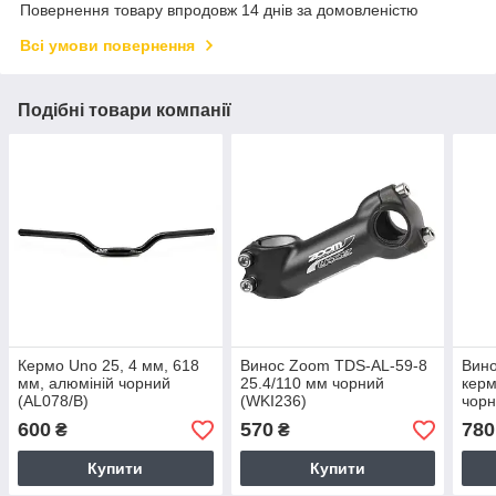
Повернення товару впродовж 14 днів за домовленістю
Всі умови повернення
Подібні товари компанії
Кермо Uno 25, 4 мм, 618
Винос Zoom TDS-AL-59-8
Вино
мм, алюміній чорний
25.4/110 мм чорний
керм
(AL078/B)
(WKI236)
чорн
600
570
780
₴
₴
Купити
Купити