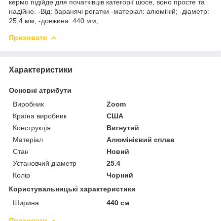
кермо підійде для початківців категорії шосе, воно просте та
надійне. -Від: баранячі рогатки -матеріал: алюміній; -діаметр:
25,4 мм; -довжина: 440 мм;
Приховати
Характеристики
Основні атрибути
Виробник
Zoom
Країна виробник
США
Конструкція
Вигнутий
Матеріал
Алюмінієвий сплав
Стан
Новий
Установчий діаметр
25.4
Колір
Чорний
Користувальницькі характеристики
Ширина
440 см
Приховати