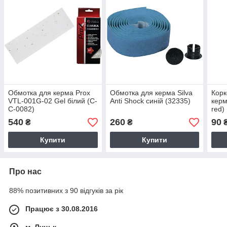
Обмотка для керма Prox
Обмотка для керма Silva
Корк
VTL-001G-02 Gel білий (C-
Anti Shock синій (32335)
керм
C-0082)
red)
540
260
90
₴
₴
Купити
Купити
Про нас
88% позитивних з 90 відгуків за рік
Працює з 30.08.2016