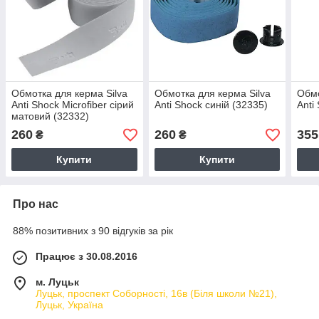
Обмотка для керма Silva
Обмотка для керма Silva
Обмо
Anti Shock Microfiber сірий
Anti Shock синій (32335)
Anti
матовий (32332)
260
260
355
₴
₴
Купити
Купити
Про нас
88% позитивних з 90 відгуків за рік
Працює з 30.08.2016
м. Луцьк
Луцьк, проспект Соборності, 16в (Біля школи №21),
Луцьк, Україна