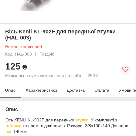
Вісь Kenli KL-902F для передньої втулки
(HAL-003)
Немає в наявності
Код: HAL-003
Роздріб
125
₴
Мінімальна сума замовлення на сайті — 250 ₴
Опис
Характеристики
Доставка
Оплата
Умови п
Опис
Ось KENLI KL-902F для передньої
втулки
. У комплекті з
гайками
та пром. підшипників. Розміри: 3/8х100х140 Довжина
осі
: 140мм