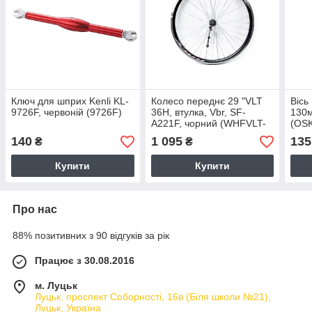
Ключ для шприх Kenli KL-
Колесо переднє 29 "VLT
Вісь
9726F, червоній (9726F)
36H, втулка, Vbr, SF-
130м
A221F, чорний (WHFVLT-
(OS
AL-29-003)
140
1 095
135
₴
₴
Купити
Купити
Про нас
88% позитивних з 90 відгуків за рік
Працює з 30.08.2016
м. Луцьк
Луцьк, проспект Соборності, 16в (Біля школи №21),
Луцьк, Україна