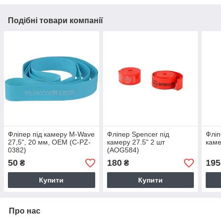
Подібні товари компанії
Фліпер під камеру M-Wave
Фліпер Spencer під
Фліп
27,5", 20 мм, ОЕМ (C-PZ-
камеру 27.5" 2 шт
каме
0382)
(AOG584)
50
180
195
₴
₴
Купити
Купити
Про нас