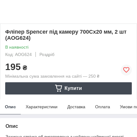
Фліпер Spencer під камеру 700Cx20 мм, 2 шт
(AOG624)
В наявності
Код: AOG624
Роздріб
195
₴
Мінімальна сума замовлення на сайті — 250 ₴
Купити
Опис
Характеристики
Доставка
Оплата
Умови п
Опис
Захисна стрічка об виготовлена з нейлону найвищої якості.